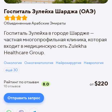
Госпиталь Зулейха Шарджа (ОАЭ)
Объединенные Арабские Эмираты
Госпиталь Зулейха в городе Шардже —
частная многопрофильная клиника, которая
входит в медицинскую сеть Zulekha
Healthcare Group.
Онкология
Онкогематология
Нейрохирургия
Неврология
ещё
30
Рейтинг по отзывам
$
220
8.0
от
10
отзывов
Отправить запрос