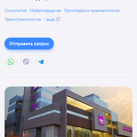
Онкология
Нейрохирургия
Ортопедия и травматология
Трансплантология
ещё
37
Отправить запрос