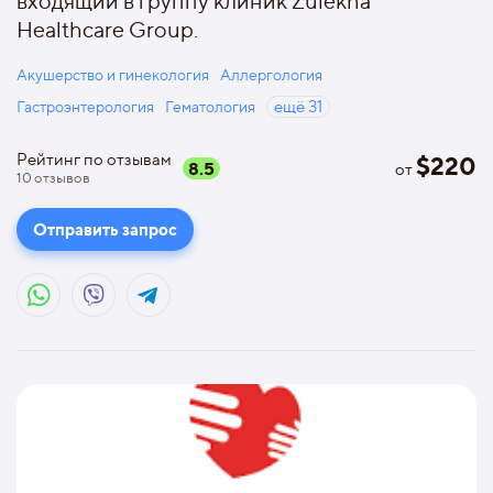
входящий в группу клиник Zulekha
Healthcare Group.
Акушерство и гинекология
Аллергология
Гастроэнтерология
Гематология
ещё
31
Рейтинг по отзывам
$
220
8.5
от
10
отзывов
Отправить запрос