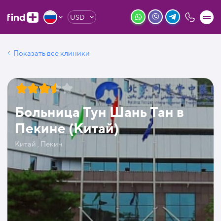
USD
Показать все клиники
Больница Тун Шань Тан в
Пекине (Китай)
Китай , Пекин