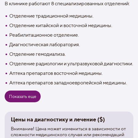
В клинике работают 8 специализированных отделений:
Отделение традиционной медицины.
Отделение китайской и восточной медицины.
Реабилитационное отделение.
Диагностическая лаборатория.
Отделение гемодиализа.
Отделение радиологии и ультразвуковой диагностики.
Аптека препаратов восточной медицины.
Аптека препаратов западноевропейской медицины.
Главной особенностью больницы является
Показать еще
использование в лечении болезней почек собственных
наработок и исследований, не требующих инъекций и
приема медпрепаратов. С помощью методов восточной
Цены на диагностику и лечение ($)
медицины врачи клиники контролируют экспрессию
цитокинов в организме пациента, выводят токсины и
Внимание! Цена может измениться в зависимости от
очищают кровь, восстанавливают процессы
сложности медицинского случая или рекомендаций