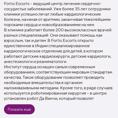
Fortis Escorts – ведущий центр лечения сердечно-
сосудистых заболеваний. Уже более 35 лет сотрудники
клиники успешно лечат любые кардиологические
болезни, начиная от аритмии, заканчивая тяжелейшими
пороками сердца и новообразованиями на нем.
В клинике работает более 200 высококлассных врачей
разных специализаций. Они оказывают помощь как
взрослым, так и детям. В Fortis Escorts открыто
единственное в Индии специализированное
кардиологическое отделение для детей, в котором
работают детские кардиохирурги, детские кардиологи,
анестезиологи и реаниматологи.
Институт сердца оснащен самым современным
оборудованием, соответствующим мировым стандартам
качества. Такое оборудование позволяет проводить
необходимые вмешательства в организм
малоинвазивными методами. Кроме того, в ряде случаев
используется роботизированная хирургия – в центре
установлен робот Да Винчи, который позволят
проводить сложные кардиохирургические операции с
90% вероятностью успеха.
Показать еще
Помимо отделений взрослой и детской кардиологии в