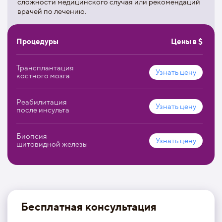
сложности медицинского случая или рекомендаций
эндоскопическую хирургию, параклиническую
врачей по лечению.
медицину (лабораторные методы исследования, лучевая
диагностика, физиотерапия, эндоскопия, гравитационная
хирургия, гипербарическая оксигенация).
Процедуры
Цены в $
Трансплантация
Узнать цену
костного мозга
Реабилитация
Узнать цену
после инсульта
Биопсия
Узнать цену
щитовидной железы
Бесплатная консультация