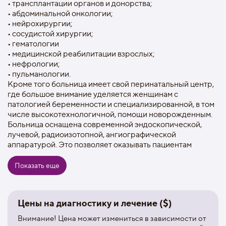
• трансплантации органов и донорства;
• абдоминальной онкологии;
• нейрохирургии;
• сосудистой хирургии;
• гематологии
• медицинской реабилитации взрослых;
• нефрологии;
• пульманологии.
Кроме того больница имеет свой перинатальный центр,
где большое внимание уделяется женщинам с
патологией беременности и специализированной, в том
числе высокотехнологичной, помощи новорожденным.
Больница оснащена современной эндоскопической,
лучевой, радиоизотопной, ангиографической
аппаратурой. Это позволяет оказывать пациентам
эффективную помощь даже в самых сложных случаях.
Ежегодно в больнице проходят диагностику и лечение
Показать еще
около 239 тысяч человек и выполняется порядка 19
тысяч операций.
Высокая квалификация врачей подтверждается
Цены на диагностику и лечение ($)
активной научной деятельностью, ведущейся по
различным направлениям. Основными из которых
Внимание! Цена может измениться в зависимости от
можно назвать трансплантологию, малоинвазивную