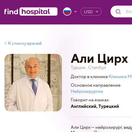
USD
К списку врачей
Али Цирх
Турция , Стамбул
Доктор в клинике
Клиника Ме
Основное направление
Нейрохирургия
Говорит на языках
Английский, Турецкий
Али Цирх — нейрохирург, вед