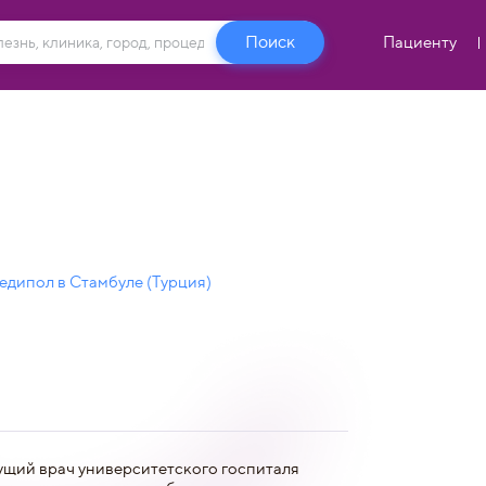
Пациенту
дипол в Стамбуле (Турция)
ущий врач университетского госпиталя