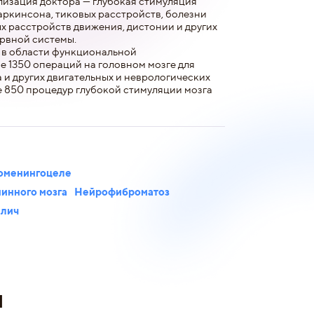
изация доктора — глубокая стимуляция
аркинсона, тиковых расстройств, болезни
х расстройств движения, дистонии и других
рвной системы.
и в области функциональной
е 1350 операций на головном мозге для
и других двигательных и неврологических
е 850 процедур глубокой стимуляции мозга
оменингоцеле
инного мозга
Нейрофиброматоз
алич
и