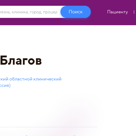
Пациенту
Благов
ский областной клинический
ссия)