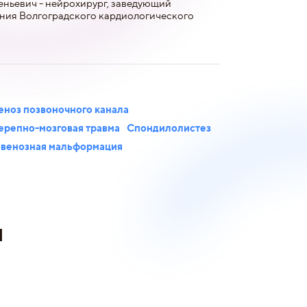
еньевич - нейрохирург, заведующий
ния Волгоградского кардиологического
еноз позвоночного канала
ерепно-мозговая травма
Спондилолистез
венозная мальформация
и