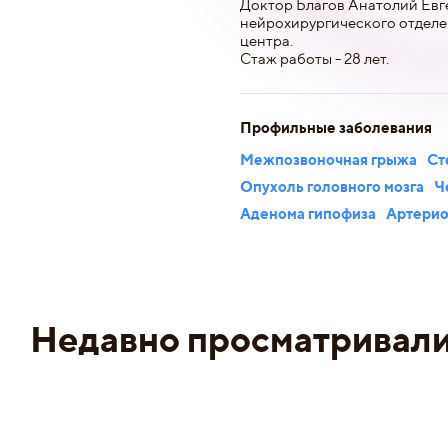
Доктор Благов Анатолий Евг
нейрохирургического отделе
центра.
Стаж работы - 28 лет.
Профильные заболевания
Межпозвоночная грыжа
Ст
Опухоль головного мозга
Ч
Аденома гипофиза
Артерио
Недавно просматривал