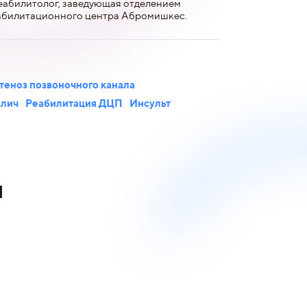
реабилитолог, заведующая отделением
абилитационного центра Абромишкес.
теноз позвоночного канала
алич
Реабилитация ДЦП
Инсульт
и