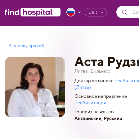
USD
К списку врачей
Аста Рудз
Литва , Вильнюс
Доктор в клинике
Реабилита
(Литва)
Основное направление
Реабилитация
Говорит на языках
Английский, Русский