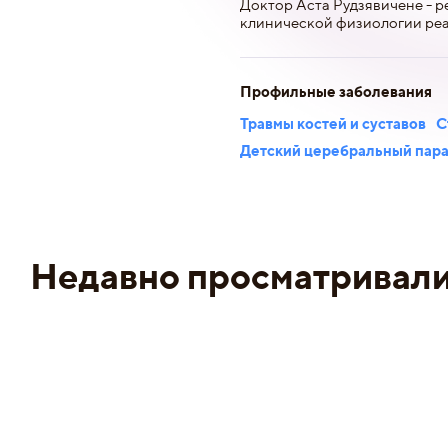
Доктор Аста Рудзявичене - 
клинической физиологии ре
Профильные заболевания
Травмы костей и суставов
С
Детский церебральный пар
Недавно просматривал