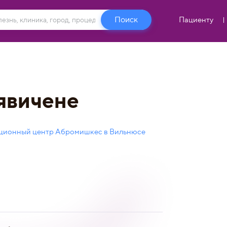
Пациенту
явичене
ционный центр Абромишкес в Вильнюсе