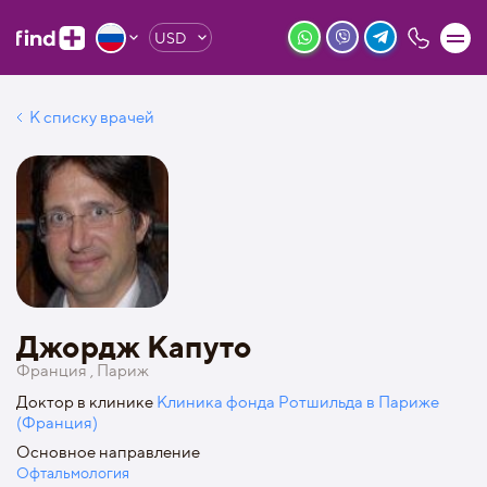
USD
К списку врачей
Джордж Капуто
Франция , Париж
Доктор в клинике
Клиника фонда Ротшильда в Париже
(Франция)
Основное направление
Офтальмология