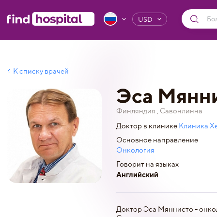
USD
К списку врачей
Эса Мянн
Финляндия , Савонлинна
Доктор в клинике
Клиника Х
Основное направление
Онкология
Говорит на языках
Английский
Доктор Эса Мяннисто - онкол