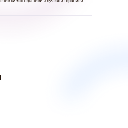
чение химиотерапией и лучевой терапией
и