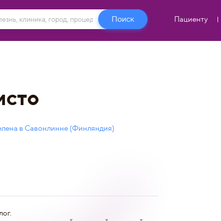
Пациенту
исто
елена в Савонлинне (Финляндия)
ог.