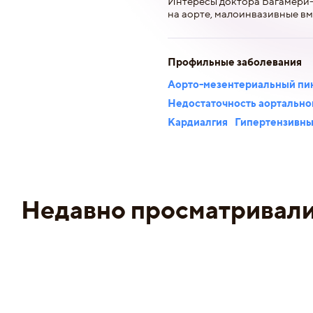
Интересы доктора Багамери-
на аорте, малоинвазивные вм
Профильные заболевания
Аорто-мезентериальный пи
Недостаточность аортально
Кардиалгия
Гипертензивны
Недавно просматривал