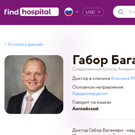
USD
К списку врачей
Габор Баг
Соединенные Штаты Америки
Доктор в клинике
Клиника М
Основное направление
Кардиохирургия
Говорит на языках
Английский
Доктор Габор Багамери - кар