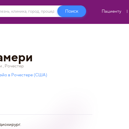
Пациенту
амери
 , Рочестер
эйо в Рочестере (США)
диохирург.