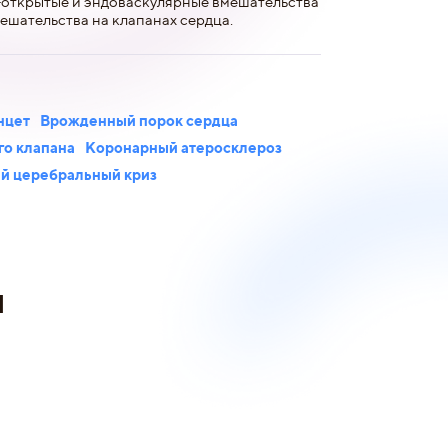
открытые и эндоваскулярные вмешательства
ешательства на клапанах сердца.
нцет
Врожденный порок сердца
го клапана
Коронарный атеросклероз
й церебральный криз
и