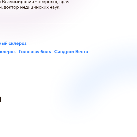
 Владимирович - невролог, врач
, доктор медицинских наук.
ный склероз
склероз
Головная боль
Синдром Веста
и