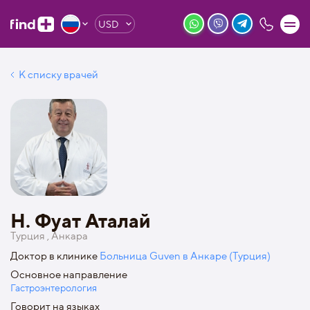
USD
К списку врачей
H. Фуат Аталай
Турция , Анкара
Доктор в клинике
Больница Guven в Анкаре (Турция)
Основное направление
Гастроэнтерология
Говорит на языках