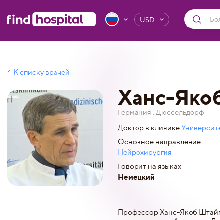
USD
К списку врачей
Ханс-Яко
Германия , Дюссельдорф
Доктор в клинике
Университе
Основное направление
Нейрохирургия
Говорит на языках
Немецкий
Профессор Ханс-Якоб Штайге