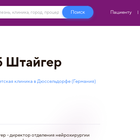
Пациенту
б Штайгер
тская клиника в Дюссельдорфе (Германия)
р - директор отделения нейрохирургии