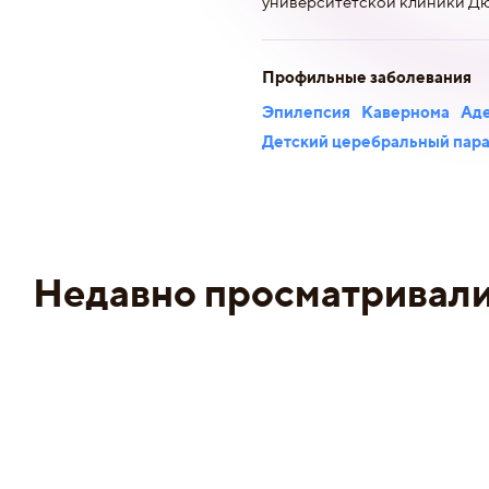
университетской клиники Д
Профильные заболевания
Эпилепсия
Кавернома
Аде
Детский церебральный пар
Недавно просматривал