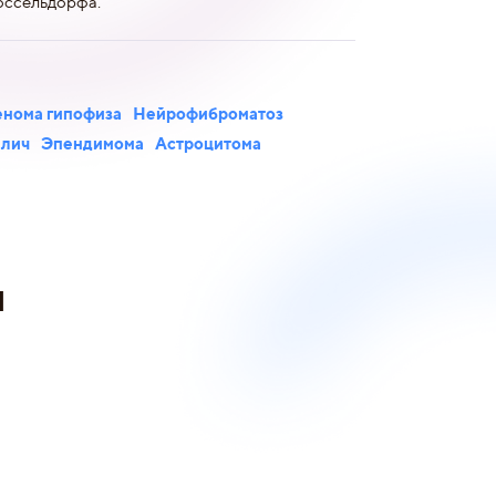
юссельдорфа.
нома гипофиза
Нейрофиброматоз
алич
Эпендимома
Астроцитома
и