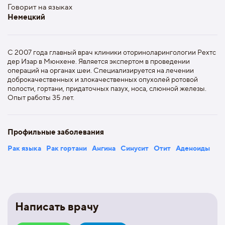
Говорит на языках
Немецкий
С 2007 года главный врач клиники оториноларингологии Рехтс
дер Изар в Мюнхене. Является экспертом в проведении
операций на органах шеи. Специализируется на лечении
доброкачественных и злокачественных опухолей ротовой
полости, гортани, придаточных пазух, носа, слюнной железы.
Опыт работы 35 лет.
Профильные заболевания
Рак языка
Рак гортани
Ангина
Синусит
Отит
Аденоиды
Написать врачу