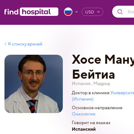
USD
К списку врачей
Хосе Ман
Бейтиа
Испания , Мадрид
Доктор в клинике
Университ
(Испания)
Основное направление
Онкология
Говорит на языках
Испанский