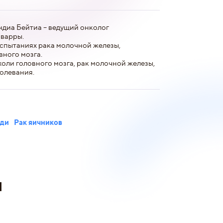
диа Бейтиа – ведущий онколог
варры.
испытаниях рака молочной железы,
вного мозга.
оли головного мозга, рак молочной железы,
олевания.
уди
Рак яичников
и