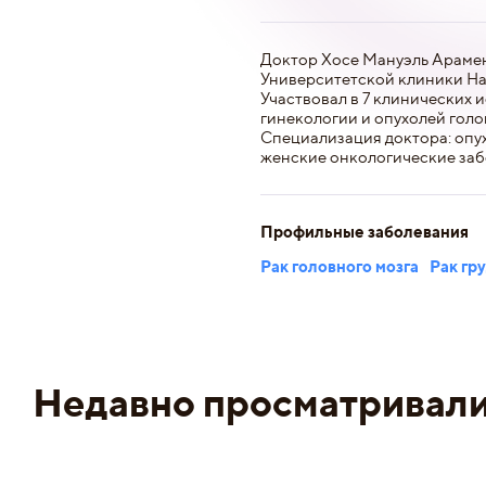
Доктор Хосе Мануэль Арамен
Университетской клиники На
Участвовал в 7 клинических 
гинекологии и опухолей голо
Специализация доктора: опух
женские онкологические заб
Профильные заболевания
Рак головного мозга
Рак гр
Недавно просматривал