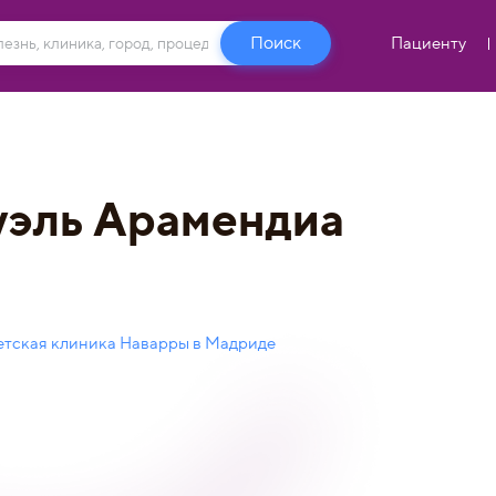
Пациенту
уэль Арамендиа
етская клиника Наварры в Мадриде