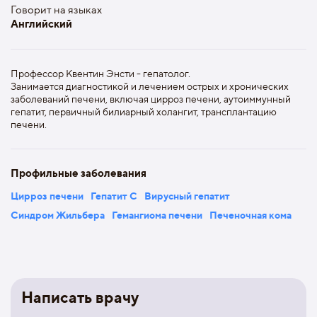
Говорит на языках
Английский
Профессор Квентин Энсти - гепатолог.
Занимается диагностикой и лечением острых и хронических
заболеваний печени, включая цирроз печени, аутоиммунный
гепатит, первичный билиарный холангит, трансплантацию
печени.
Профильные заболевания
Цирроз печени
Гепатит С
Вирусный гепатит
Синдром Жильбера
Гемангиома печени
Печеночная кома
Написать врачу