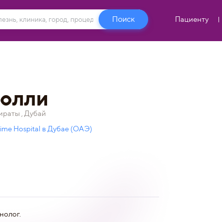
Пациенту
олли
раты , Дубай
ime Hospital в Дубае (ОАЭ)
нолог.