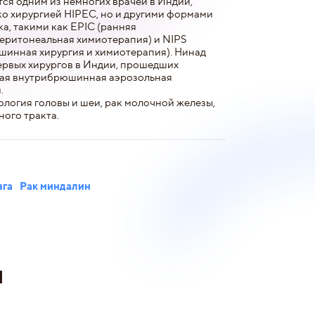
ся одним из немногих врачей в Индии,
ко хирургией HIPEC, но и другими формами
а, такими как EPIC (ранняя
еритонеальная химиотерапия) и NIPS
инная хирургия и химиотерапия). Нинад
ервых хирургов в Индии, прошедших
ная внутрибрюшинная аэрозольная
.
логия головы и шеи, рак молочной железы,
ого тракта.
зга
Рак миндалин
и