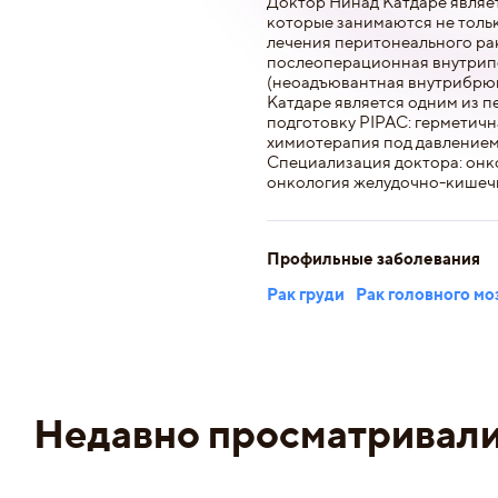
Доктор Нинад Катдаре являет
которые занимаются не толь
лечения перитонеального рак
послеоперационная внутрип
(неоадъювантная внутрибрюш
Катдаре является одним из п
подготовку PIPAC: герметич
химиотерапия под давлением
Специализация доктора: онко
онкология желудочно-кишечн
Профильные заболевания
Рак груди
Рак головного мо
Недавно просматривал