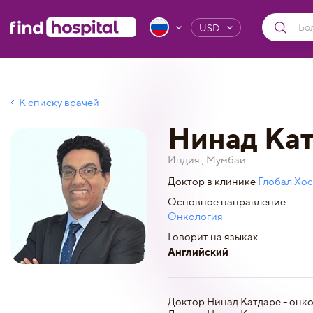
USD
К списку врачей
Нинад Ка
Индия , Мумбаи
Доктор в клинике
Глобал Хос
Основное направление
Онкология
Говорит на языках
Английский
Доктор Нинад Катдаре - онко