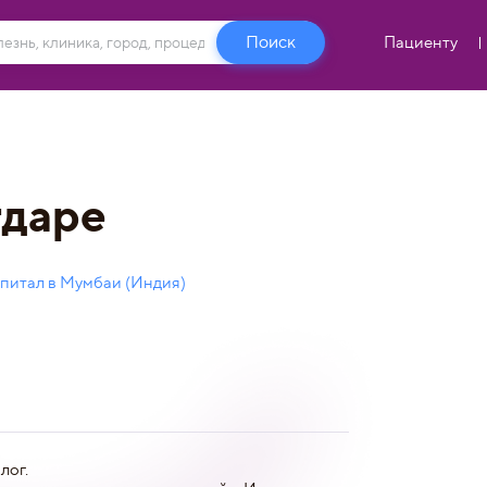
Пациенту
тдаре
питал в Мумбаи (Индия)
лог.