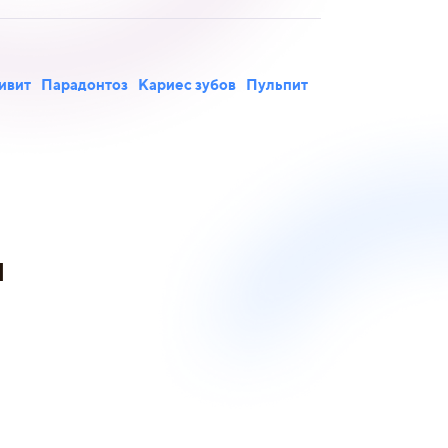
ивит
Парадонтоз
Кариес зубов
Пульпит
и