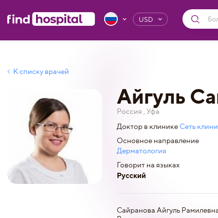
USD
К списку врачей
Айгуль С
Россия , Уфа
Доктор в клинике
Сеть клини
Основное направление
Дерматология
Говорит на языках
Русский
Сайранова Айгуль Рамилевна,