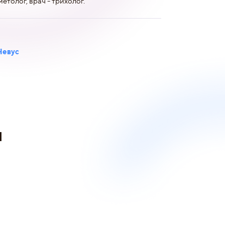
метолог, врач - трихолог.
Невус
и