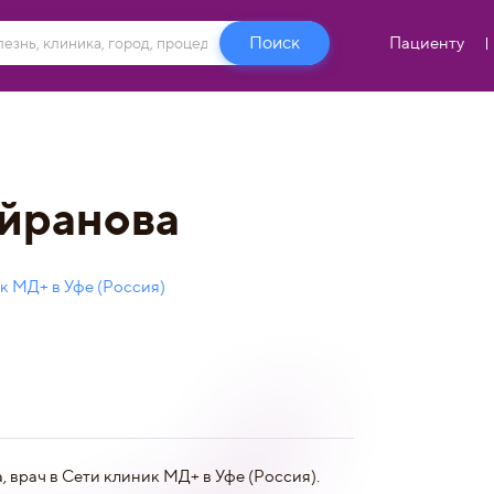
Пациенту
айранова
к МД+ в Уфе (Россия)
 врач в Сети клиник МД+ в Уфе (Россия).