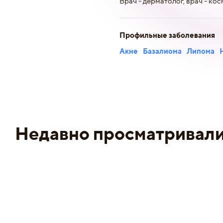
Врач - дерматолог, врач - кос
Профильные заболевания
Акне
Базалиома
Липома
Недавно просматривал