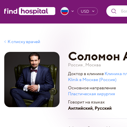
USD
К списку врачей
Соломон 
Россия , Москва
Доктор в клинике
Клиника пл
Klinik в Москве (Россия)
Основное направление
Пластическая хирургия
Говорит на языках
Английский, Русский