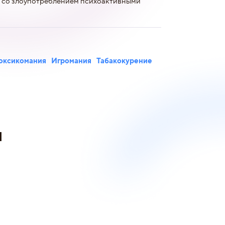
 со злоупотреблением психоактивными
оксикомания
Игромания
Табакокурение
и