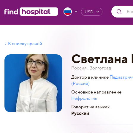
USD
К списку врачей
Светлана
Россия , Волгоград
Доктор в клинике
Педиатриче
(Россия)
Основное направление
Нефрология
Говорит на языках
Русский