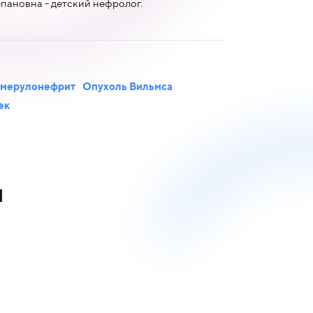
пановна - детский нефролог.
омерулонефрит
Опухоль Вильмса
ек
и