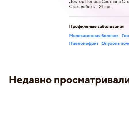
Доктор Попова Светлана Сте
Стаж работы - 21 год.
Профильные заболевания
Мочекаменная болезнь
Гл
Пиелонефрит
Опухоль поч
Недавно просматривал