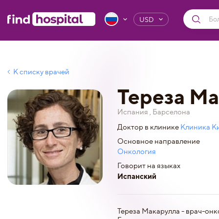
USD
К списку врачей
Тереза ​​М
Испания , Барселона
Доктор в клинике
Клиника К
Основное направление
Онкология
Говорит на языках
Испанский
Тереза ​​Макарулла - врач-о