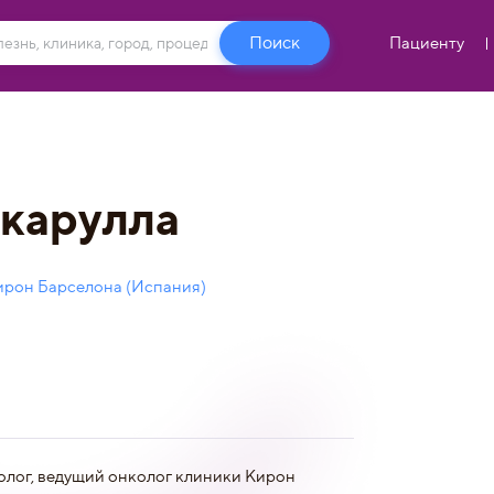
Пациенту
акарулла
ирон Барселона (Испания)
нколог, ведущий онколог клиники Кирон