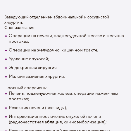
Заведующий отделением абдоминальной и сосудистой
хирургии.
Cпециализация:
Операции на печени, поджелудочной железе и желчных
протоках;
Операции на желудочно-кишечном тракте;
Удаление опухолей;
Эндокринная хирургия;
Малоинвазивная хирургия.
Поолный сперечень:
Печень, поджелудочнаяжелеза, операции нажелчных
протоках;
Резекция печени (все виды);
Интервенционное лечение опухолей печени
(радиочастотная абляция, химиоэмболизация);
Резекция поджелудочной железы при опухолях и