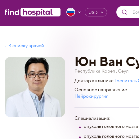
USD
К списку врачей
Юн Ван С
Республика Корея , Сеул
Доктор в клинике
Госпиталь 
Основное направление
Нейрохирургия
Специализация:
опухоль головного мозга 
опухоль головного мозга;