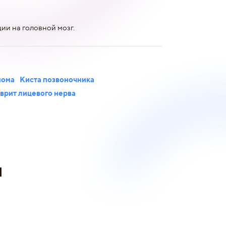
ии на головной мозг.
нома
Киста позвоночника
врит лицевого нерва
и