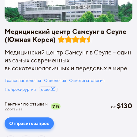
Медицинский центр Самсунг в Сеуле
(Южная Корея)
Медицинский центр Самсунг в Сеуле – один
из самых современных
высокотехнологичных и передовых в мире.
Трансплантология
Онкология
Онкогематология
Нейрохирургия
ещё
35
Рейтинг по отзывам
$
130
7.5
от
22
отзыва
Отправить запрос