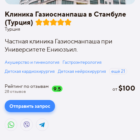
Клиника Газиосманпаша в Стамбуле
(Турция)
Турция
Частная клиника Газиосманпаша при
Университете Ениюзъил.
Акушерство и гинекология
Гастроэнтерология
Детская кардиохирургия
Детская нейрохирургия
ещё
21
Рейтинг по отзывам
$
100
9.5
от
28
отзывов
Отправить запрос