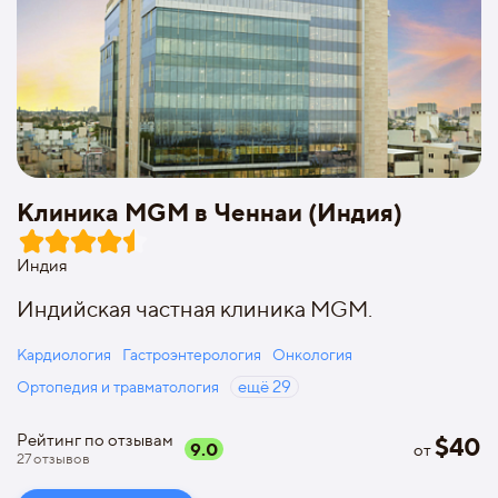
Клиника MGM в Ченнаи (Индия)
Индия
Индийская частная клиника MGM.
Кардиология
Гастроэнтерология
Онкология
Ортопедия и травматология
ещё
29
Рейтинг по отзывам
$
40
9.0
от
27
отзывов