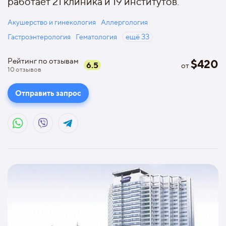
работает 21 клиника и 19 институтов.
Акушерство и гинекология
Аллергология
Гастроэнтерология
Гематология
ещё
33
Рейтинг по отзывам
$
420
6.5
от
10
отзывов
Отправить запрос