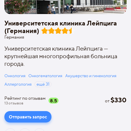
Университетская клиника Лейпцига
(Германия)
Германия
Университетская клиника Лейпцига —
крупнейшая многопрофильная больница
города.
Онкология
Онкогематология
Акушерство и гинекология
Аллергология
ещё
31
Рейтинг по отзывам
$
330
8.5
от
13
отзывов
Отправить запрос