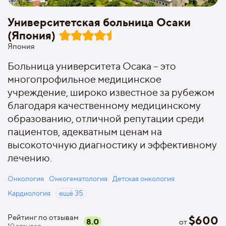
Университетская больница Осаки
(Япония)
Япония
Больница университета Осака – это
многопрофильное медицинское
учреждение, широко известное за рубежом
благодаря качественному медицинскому
образованию, отличной репутации среди
пациентов, адекватным ценам на
высокоточную диагностику и эффективному
лечению.
Онкология
Онкогематология
Детская онкология
Кардиология
ещё
35
Рейтинг по отзывам
$
600
8.0
от
10
отзывов