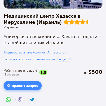
Медицинский центр Хадасса в
Иерусалиме (Израиль)
Израиль
Университетская клиника Хадасса – одна из
старейших клиник Израиля.
Акушерство и гинекология
Аллергология
Гастроэнтерология
Гематология
ещё
23
Рейтинг по отзывам
$
500
8.5
от
13
отзывов
Отправить запрос