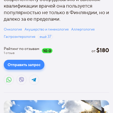
квалификации врачей она пользуется
популярностью не только в Финляндии, но и
далеко за ее пределами.
Онкология
Акушерство и гинекология
Аллергология
Гастроэнтерология
ещё
37
Рейтинг по отзывам
$
180
10.0
от
1
отзыв
Отправить запрос