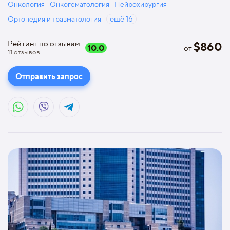
Онкология
Онкогематология
Нейрохирургия
Ортопедия и травматология
ещё
16
Рейтинг по отзывам
$
860
10.0
от
11
отзывов
Отправить запрос