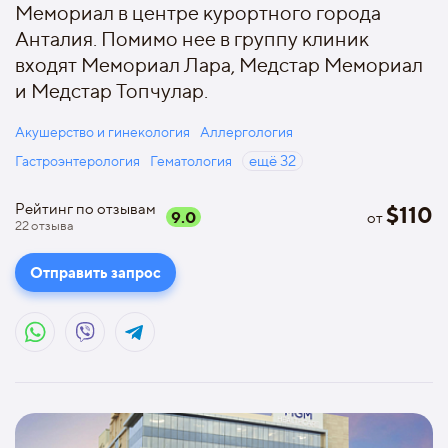
Мемориал в центре курортного города
Анталия. Помимо нее в группу клиник
входят Мемориал Лара, Медстар Мемориал
и Медстар Топчулар.
Акушерство и гинекология
Аллергология
Гастроэнтерология
Гематология
ещё
32
Рейтинг по отзывам
$
110
9.0
от
22
отзыва
Отправить запрос