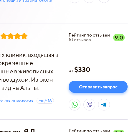
топедия и травматология
Рейтинг по отзывам
9.0
10
отзывов
х клиник, входящая в
современные
$
330
нные в живописных
от
м воздухом. Из окон
Отправить запрос
вид на Альпы.
тская онкология
ещё
16
ии им. Я.Л.
Рейтинг по отзывам