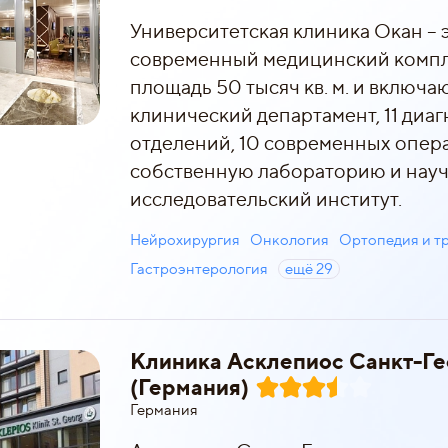
Университетская клиника Окан – 
современный медицинский комп
площадь 50 тысяч кв. м. и включа
клинический департамент, 11 диа
отделений, 10 современных опер
собственную лабораторию и нау
исследовательский институт.
Нейрохирургия
Онкология
Ортопедия и т
Гастроэнтерология
ещё
29
Клиника Асклепиос Санкт-Ге
(Германия)
Германия