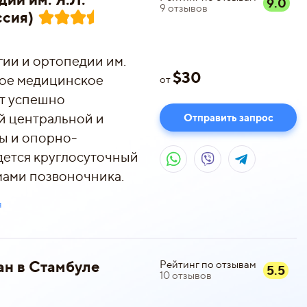
9.0
9
отзывов
ссия)
ии и ортопедии им.
$
30
ное медицинское
от
ет успешно
й центральной и
Отправить запрос
ы и опорно-
едется круглосуточный
мами позвоночника.
я
ан в Стамбуле
Рейтинг по отзывам
5.5
10
отзывов