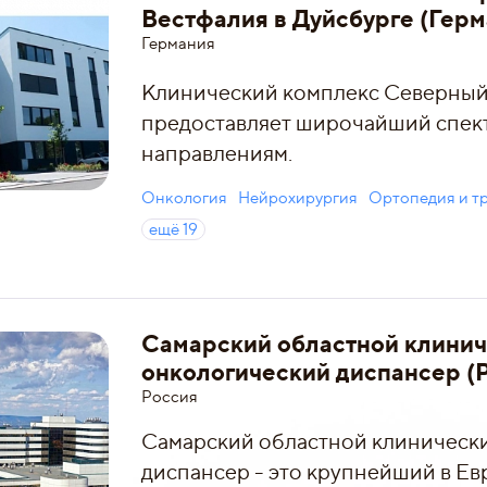
Вестфалия в Дуйсбурге (Герм
Германия
Клинический комплекс Северный
предоставляет широчайший спект
направлениям.
Онкология
Нейрохирургия
Ортопедия и т
ещё
19
Самарский областной клини
онкологический диспансер (
Россия
Самарский областной клиническ
диспансер - это крупнейший в Е