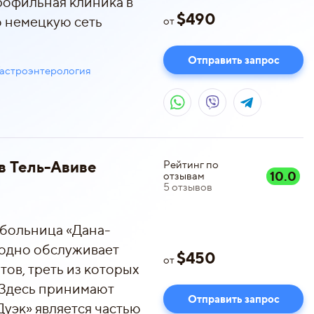
рофильная клиника в
$
490
ю немецкую сеть
от
Отправить запрос
Гастроэнтерология
в Тель-Авиве
Рейтинг по
10.0
отзывам
5
отзывов
 больница «Дана-
егодно обслуживает
$
450
от
тов, треть из которых
 Здесь принимают
Отправить запрос
-Дуэк» является частью