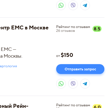
ентр ЕМС в Москве
Рейтинг по отзывам
8.5
26
отзывов
р ЕМС —
$
150
а Москвы.
от
ергология
Отправить запрос
рный Рейн-
Рейтинг по отзывам
6.0