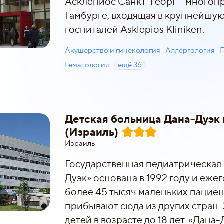
Асклепиос Санкт-Георг – многоп
Гамбурге, входящая в крупнейшу
госпиталей Asklepios Kliniken.
Акушерство и гинекология
Аллергология
Гематология
ещё
36
Детская больница Дана-Дуэк 
(Израиль)
Израиль
Государственная педиатрическая
Дуэк» основана в 1992 году и еж
более 45 тысяч маленьких пациен
прибывают сюда из других стран.
детей в возрасте до 18 лет. «Дана