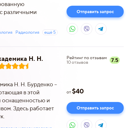
рованную
с различными
Отправить запрос
ология
Радиология
ещё
5
адемика Н. Н.
Рейтинг по отзывам
7.5
10
отзывов
ика Н. Н. Бурденко –
$
40
отающая в этой
от
й оснащенностью и
ом. Здесь работает
Отправить запрос
к.