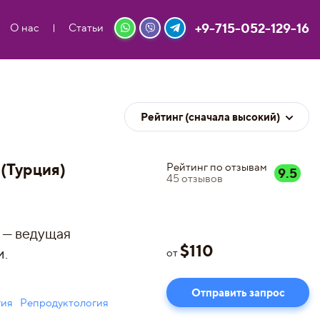
+9-715-052-129-16
О нас
Статьи
Рейтинг (сначала высокий)
(Турция)
Рейтинг по отзывам
9.5
45
отзывов
 — ведущая
$
110
и.
от
Отправить запрос
гия
Репродуктология