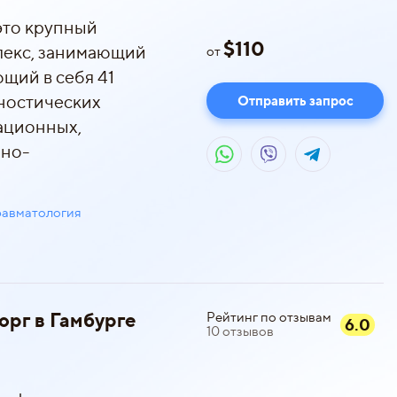
это крупный
$
110
лекс, занимающий
от
ющий в себя 41
гностических
Отправить запрос
ационных,
чно-
равматология
орг в Гамбурге
Рейтинг по отзывам
6.0
10
отзывов