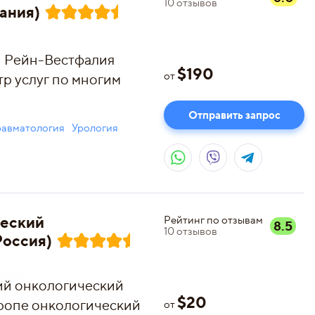
10
отзывов
ания)
 Рейн-Вестфалия
$
190
от
р услуг по многим
Отправить запрос
равматология
Урология
ческий
Рейтинг по отзывам
8.5
10
отзывов
Россия)
ий онкологический
$
20
вропе онкологический
от