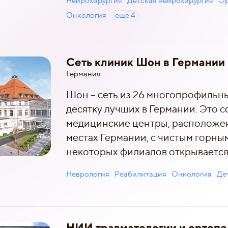
Нейрохирургия
Детская нейрохирургия
Ор
Онкология
ещё
4
Сеть клиник Шон в Германии
Германия
Шон – сеть из 26 многопрофильны
десятку лучших в Германии. Это 
медицинские центры, расположе
местах Германии, с чистым горны
некоторых филиалов открывается 
Неврология
Реабилитация
Онкология
Де
НИИ травматологии и ортопед