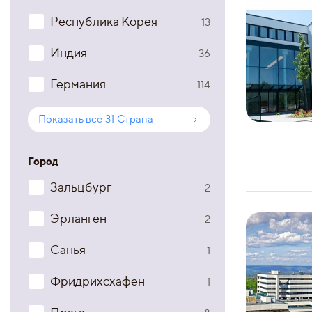
Республика Корея
13
Индия
36
Германия
114
Показать все
31
Страна
Город
Зальцбург
2
Эрланген
2
Санья
1
Фридрихсхафен
1