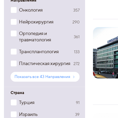
Направления
Онкология
357
Нейрохирургия
290
Ортопедия и
361
травматология
Трансплантология
133
Пластическая хирургия
272
Показать все
43
Направления
Страна
Турция
91
Израиль
39