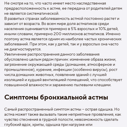
Не смотря на то, что часто имеет место наследственная
предрасположенность к астме, ее передача от родителей детям
не является систематической.
В развитых странах заболеваемость астмой постоянно растет и
зависит от возраста. Во всем мире доля астматиков среди
населения оценивается примерно в 5% взрослых и 10% детей,
иными словами, примерно 200 миллионов астматиков. Именно
поэтому астма является одним из наиболее частых хронических
заболеваний. При этом, как у детей, так и у взрослых она часто
не диагностируется.
Увеличение распространения данного заболевания
обусловлено целым рядом причин: изменение образа жизни,
загрязнение окружающей среды (домашнее, атмосферное и
промышленное), курение, инфекции (особенно вирусы), рост
числа домашних животных, появление зданий с лучшей
изоляцией и худшей вентиляцией помещений, что способствует
повышенной влажности и заражению пылевыми клещами.
Симптомы бронхиальной астмы
Самый распространенный симптом астмы – острая одышка. Но
астма может также вызывать такие неприятные проявления, как
чувство стеснения в грудной полости, невозможность сделать
глубокий вдох, хрипы, одышка при нагрузке или