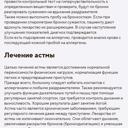
провести контрольный тест на гиперчувствительность к
определенным веществам и проверить, будут ли бронхи
реагировать сужением на вдыхание раздражителя.
Также можно выполнить пробу на бронхоспазм. Если при
проведении спирометрии бронхи сужаются, пациенту дают
вдохнуть лекарство их расширяющее. В случае наступления
улучшения показателей, диагноз подтверждается.
Если есть подозрение на аллергию, проводится анализ крови с
последующей кожной пробой на аллергены.
Лечение астмы
Целью лечения астмы является достижение нормальной
переносимости физических нагрузок, нормализация функции
легких и предотвращение приступов.
Прежде всего, больному следует избегать контактов с
аллергенами и любыми раздражителями. Также рекомендуется
улучшать функции дыхательных путей и мышц при помощи
регулярных занятий спортом, где требуется контроль дыхания и
выносливость. Хорошие результаты дает занятие йогой.
Астма часто является хроническим заболеванием, требующим
регулярного лечения даже между приступами. Лекарства от
астмы не излечивают окончательно. Они облегчают дыхание,
увеличивая раскрытие бронхов (бронходилатацию) и уменьшая