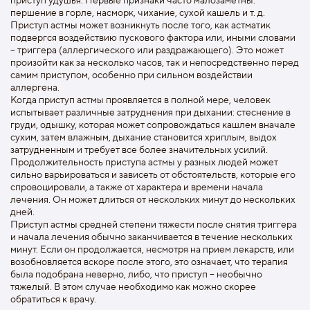
першение в горле, насморк, чихание, сухой кашель и т. д.
Приступ астмы может возникнуть после того, как астматик
подвергся воздействию пускового фактора или, иными словами
– триггера (аллергического или раздражающего). Это может
произойти как за несколько часов, так и непосредственно перед
самим приступом, особенно при сильном воздействии
аллергена.
Когда приступ астмы проявляется в полной мере, человек
испытывает различные затруднения при дыхании: стеснение в
груди, одышку, которая может сопровождаться кашлем вначале
сухим, затем влажным, дыхание становится хриплым, выдох
затрудненным и требует все более значительных усилий.
Продолжительность приступа астмы у разных людей может
сильно варьироваться и зависеть от обстоятельств, которые его
спровоцировали, а также от характера и времени начала
лечения. Он может длиться от нескольких минут до нескольких
дней.
Приступ астмы средней степени тяжести после снятия триггера
и начала лечения обычно заканчивается в течение нескольких
минут. Если он продолжается, несмотря на прием лекарств, или
возобновляется вскоре после этого, это означает, что терапия
была подобрана неверно, либо, что приступ – необычно
тяжелый. В этом случае необходимо как можно скорее
обратиться к врачу.