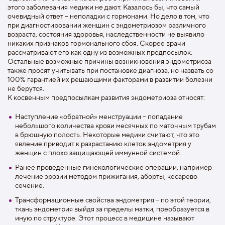
этого заболевания медики не дают. Казалось бы, что самый
очевидный ответ – неполадки с гормонами. Но дело в том, что
при диагностировании женщин с эндометриозом различного
возраста, состояния здоровья, наследственности не выявило
никаких признаков гормонального сбоя. Скорее врачи
рассматривают его как одну из возможных предпосылок.
Остальные возможные причины возникновения эндометриоза
также просят учитывать при постановке диагноза, но назвать со
100% гарантией их решающими факторами в развитии болезни
не берутся.
К косвенным предпосылкам развития эндометриоза относят:
Наступление «обратной» менструации – попадание
небольшого количества крови месячных по маточным трубам
в брюшную полость. Некоторые медики считают, что это
явление приводит к разрастанию клеток эндометрия у
женщин с плохо защищающей иммунной системой.
Ранее проведенные гинекологические операции, например
лечение эрозии методом прижигания, аборты, кесарево
сечение.
Трансформационные свойства эндометрия – по этой теории,
ткань эндометрия выйдя за пределы матки, преобразуется в
иную по структуре. Этот процесс в медицине называют