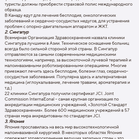
туристы должны приобрести страховой полис международного
образца.
В Канаду едут для лечения бесплодия, онкологических
заболеваний и сердечно-сосудистых недугов, для устранения
проблем с опорно-двигательным аппаратом и ЖКТ.
2. Сингапур
Всемирная Организация Здравоохранения назвала клиники
Сингапура лучшими в Азии. Техническое оснащение больниц
всегда было сильной стороной этой страны. В Сингапур
отправляются за самыми современными медицинскими
технологиями, например, за высокоточной лучевой терапией и
малоинвазивными роботизированными операциями. Многие
приезжают лечить здесь бесплодие, болезни глаз, сердечно-
сосудистые заболевания. Популярна здесь и альтернативная
медицина (иглоукалывание, лечение травами, ароматерапия и
т.д.)
22 клиники Сингапура получили сертификат JCI. Joint
Commission InternaEonal – самая крупная организация по
аккредитации медицинских учреждений, «Золотой Стандарт
Здравоохранения». Более 600 медицинских учреждений в 57
странах мира аккредитованы по стандартам JCI.
3. Япония
Япония прославилась на весь мир высокотехнологичной
малоинвазивной хирургией. В некоторых областях Япония
опережает здравоохранение ведущих западных стран – это