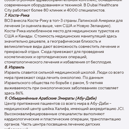
современным оборудованием и техникой. В Dubai Healthcare
City работают более 80 клиник и 4000 специалистов.
7. Коста-Рика
ВОЗ внесла Коста-Рику в топ-3 страны Латинской Америки для
лечения (и оценила выше, чем США и Новую Зеландию).
Коста-Рика излюбленное место для медицинских туристов из
США и Канады. Стоимость медицинских манипуляций здесь
значительно дешевле, а географическая близость и
великолепные виды дают возможность совместить лечение и
прекрасный отдых. Сюда приезжают для проведения
косметических и ортопедических операций,
стоматологического лечения и избавления от бесплодия.
8. Израиль
Израиль славится сильной медицинской школой. Люди со всего
мира приезжают сюда лечить онкологию. По данным
Израильского общества по борьбе с раком, 5-летняя
выживаемость при онкологических заболеваниях составляет
здесь 86%.
9. Объединённые Арабские Эмираты (Абу-Даби)
Центр притяжения пациентов со всего мира в Абу-Даби –
медицинский центр шейха Халифа, имеющий аккредитацию JCI.
Высококвалифицированные специалисты выполняют
кардиологические и пластические операции, трансплантацию
органов. Часть центра посвящена лечению детских