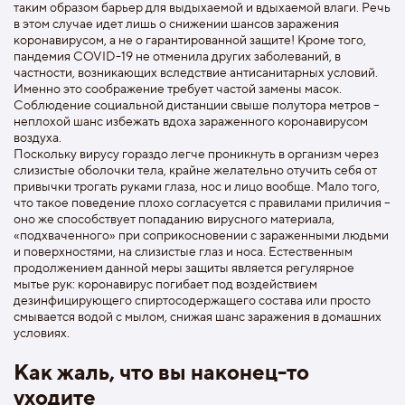
таким образом барьер для выдыхаемой и вдыхаемой влаги. Речь
в этом случае идет лишь о снижении шансов заражения
коронавирусом, а не о гарантированной защите! Кроме того,
пандемия COVID-19 не отменила других заболеваний, в
частности, возникающих вследствие антисанитарных условий.
Именно это соображение требует частой замены масок.
Соблюдение социальной дистанции свыше полутора метров –
неплохой шанс избежать вдоха зараженного коронавирусом
воздуха.
Поскольку вирусу гораздо легче проникнуть в организм через
слизистые оболочки тела, крайне желательно отучить себя от
привычки трогать руками глаза, нос и лицо вообще. Мало того,
что такое поведение плохо согласуется с правилами приличия –
оно же способствует попаданию вирусного материала,
«подхваченного» при соприкосновении с зараженными людьми
и поверхностями, на слизистые глаз и носа. Естественным
продолжением данной меры защиты является регулярное
мытье рук: коронавирус погибает под воздействием
дезинфицирующего спиртосодержащего состава или просто
смывается водой с мылом, снижая шанс заражения в домашних
условиях.
Как жаль, что вы наконец-то
уходите