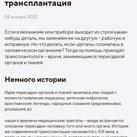
трансплантация
24 января 2022
Если в механизме или приборе выходит из строя какая-
нибудь деталь, мы заменяем ее на другую – рабочую и
исправную. Но что делать, если «деталь» сломалась в
человеческом организме? Тогда на помощь приходят
трансплантологи – врачи, занимающиеся пересадкой
органов и тканей.
Немного истории
Идея пересадки органов и тканей занимала умы людей с
момента появления медицины: античная мифология,
христианские легенды, народные сказания средневековья,
дошедшие до
нашего времени медицинские трактаты – везде встречается
описание пересадки человеку того или иного органа. История
же современной трансплантации начинается с XIX века, а
первые опыты носили научный, экспериментальный характер.