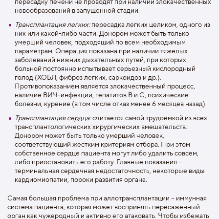
пересадку печени не проводят при наличии злокачественных
новообразований в запущенной стадии.
Трансплантация легких:
пересадка легких целиком, одного из
них или какой-либо части. Донором может быть только
умерший человек, подходящий по всем необходимым
параметрам. Операция показана при наличии тяжелых
заболеваний нижних дыхательных путей, при которых
больной постоянно испытывает серьезный кислородный
голод (ХОБЛ, фиброз легких, саркоидоз и др.).
Противопоказанием является злокачественный процесс,
наличие ВИЧ-инфекции, гепатитов В и С, психические
болезни, курение (в том числе отказ менее 6 месяцев назад).
Трансплантация сердца:
считается самой трудоемкой из всех
трансплантологических хирургических вмешательств.
Донором может быть только умерший человек,
соответствующий жестким критериям отбора. При этом
собственное сердце пациента могут либо удалить совсем,
либо приостановить его работу. Главные показания –
терминальная сердечная недостаточность, некоторые виды
кардиомиопатии, пороки развития органа.
Самая большая проблема при аллотрансплантации – иммунная
система пациента, которая может воспринять пересаженный
орган как чужеродный и активно его атаковать. Чтобы избежать