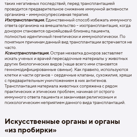
таких негативных последствий, перед трансплантацией
проводится предварительное снижение иммунной активности
организма – иммуносупрессивная терапия.
Изотрансплантация.
Единственный способ избежать иммунного
ответа организма на вмешательство – изотрансплантация, когда
донором становится однояйцовый близнец пациента,
полностью идентичный генетически и иммунологически. По
понятным причинам данный вид трансплантации встречается не
часто.
Ксенотрансплантация.
Острая нехватка доноров заставляет
искать ученых и врачей пересадочные материалы у животных
других биологических видов (чаще всего ими становятся
генномодифицированные свиньи). Как правило, используются
клетки и части органов – сердечные клапаны, сухожилия, хрящи
с предварительным уничтожением в них антигенов.
Трансплантация материала животных сопряжена с рядом
практических и этических проблем, начиная от острого
иммунного ответа пациента и заканчивая религиозным и
психологическим неприятием данного вида трансплантаций.
Искусственные органы и органы
«из пробирки»