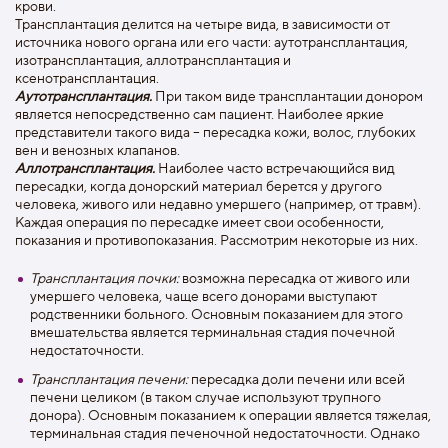
крови.
Трансплантация делится на четыре вида, в зависимости от
источника нового органа или его части: аутотрансплантация,
изотрансплантация, аллотрансплантация и
ксенотрансплантация.
Аутотрансплантация.
При таком виде трансплантации донором
является непосредственно сам пациент. Наиболее яркие
представители такого вида – пересадка кожи, волос, глубоких
вен и венозных клапанов.
Аллотрансплантация.
Наиболее часто встречающийся вид
пересадки, когда донорский материал берется у другого
человека, живого или недавно умершего (например, от травм).
Каждая операция по пересадке имеет свои особенности,
показания и противопоказания. Рассмотрим некоторые из них.
Трансплантация почки:
возможна пересадка от живого или
умершего человека, чаще всего донорами выступают
родственники больного. Основным показанием для этого
вмешательства является терминальная стадия почечной
недостаточности.
Трансплантация печени:
пересадка доли печени или всей
печени целиком (в таком случае используют трупного
донора). Основным показанием к операции является тяжелая,
терминальная стадия печеночной недостаточности. Однако