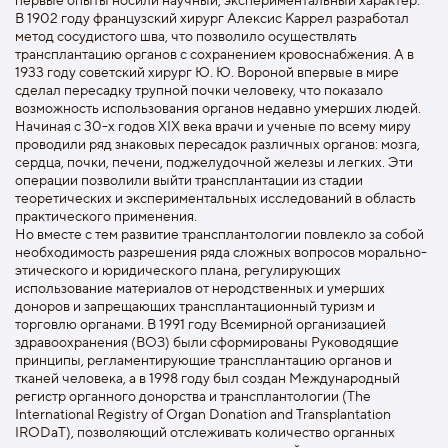
В 1902 году французский хирург Алексис Каррел разработал
метод сосудистого шва, что позволило осуществлять
трансплантацию органов с сохранением кровоснабжения. А в
1933 году советский хирург Ю. Ю. Вороной впервые в мире
сделал пересадку трупной почки человеку, что показало
возможность использования органов недавно умерших людей.
Начиная с 30-х годов XIX века врачи и ученые по всему миру
проводили ряд знаковых пересадок различных органов: мозга,
сердца, почки, печени, поджелудочной железы и легких. Эти
операции позволили выйти трансплантации из стадии
теоретических и экспериментальных исследований в область
практического применения.
Но вместе с тем развитие трансплантологии повлекло за собой
необходимость разрешения ряда сложных вопросов морально-
этического и юридического плана, регулирующих
использование материалов от неродственных и умерших
доноров и запрещающих трансплантационный туризм и
торговлю органами. В 1991 году Всемирной организацией
здравоохранения (ВОЗ) были сформированы Руководящие
принципы, регламентирующие трансплантацию органов и
тканей человека, а в 1998 году был создан Международный
регистр органного донорства и трансплантологии (The
International Registry of Organ Donation and Transplantation
IRODaT), позволяющий отслеживать количество органных