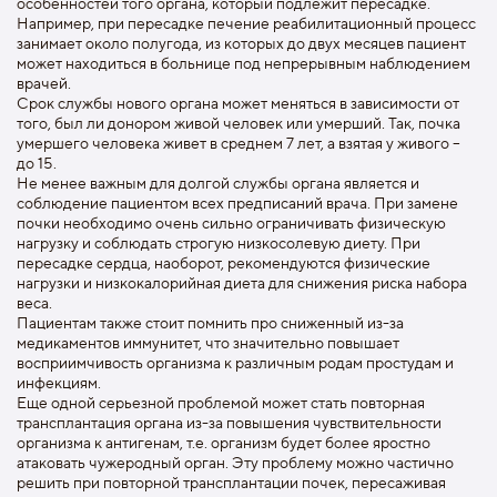
особенностей того органа, который подлежит пересадке.
Например, при пересадке печение реабилитационный процесс
занимает около полугода, из которых до двух месяцев пациент
может находиться в больнице под непрерывным наблюдением
врачей.
Срок службы нового органа может меняться в зависимости от
того, был ли донором живой человек или умерший. Так, почка
умершего человека живет в среднем 7 лет, а взятая у живого –
до 15.
Не менее важным для долгой службы органа является и
соблюдение пациентом всех предписаний врача. При замене
почки необходимо очень сильно ограничивать физическую
нагрузку и соблюдать строгую низкосолевую диету. При
пересадке сердца, наоборот, рекомендуются физические
нагрузки и низкокалорийная диета для снижения риска набора
веса.
Пациентам также стоит помнить про сниженный из-за
медикаментов иммунитет, что значительно повышает
восприимчивость организма к различным родам простудам и
инфекциям.
Еще одной серьезной проблемой может стать повторная
трансплантация органа из-за повышения чувствительности
организма к антигенам, т.е. организм будет более яростно
атаковать чужеродный орган. Эту проблему можно частично
решить при повторной трансплантации почек, пересаживая