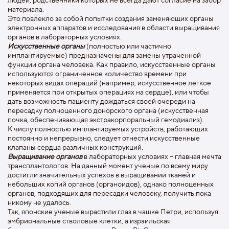
материала.
Это повлекло за собой попытки создания заменяющих органы
электронных аппаратов и исследования в области выращивания
органов в лабораторных условиях.
Искусственные органы
(полностью или частично
имплантируемые) предназначены для замены утраченной
функции органа человека. Как правило, искусственные органы
используются ограниченное количество времени при
некоторых видах операций (например, искусственное легкое
применяется при открытых операциях на сердце), или чтобы
дать возможность пациенту дождаться своей очереди на
пересадку полноценного донорского органа (искусственная
почка, обеспечивающая экстракорпоральный гемодиализ).
К числу полностью имплантируемых устройств, работающих
постоянно и непрерывно, следует отнести искусственные
клапаны сердца различных конструкций.
Выращивание органов
в лабораторных условиях – главная мечта
трансплантологов. На данный момент ученые по всему миру
достигли значительных успехов в выращивании тканей и
небольших копий органов (органоидов), однако полноценных
органов, подходящих для пересадки человеку, получить пока
никому не удалось.
Так, японские ученые вырастили глаз в чашке Петри, используя
эмбриональные стволовые клетки, а израильская