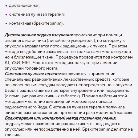
дистанционная;
системная лучевая терапия;
контактная (брахитерапия).
Дистанционная подача излучения
происходит при помощи
внешнего источника (линейного ускорителя), по которому к
опухоли направляется поток радиационных пучков. При этом
методе воздействие захватывает не только само место опухоли,
но и близлежащие ткани. Процедура проводится под контролем
КТ, УЗИ, МРТ. Часто этот метод используют при лечении
опухолей головного мозга.
Системная лучевая терапия
заключается в применении
специальных радиоактивных лекарственных средств, которые
по кровеносным сосудам попадают непосредственно к опухоли.
Вводят радиоактивный препарат внутривенно или перорально
(с помощью радиоактивных таблеток). Пример действия этой
методики – лечение щитовидной железы при помощи
радиоактивного йода. Системная лучевая терапия получила
широкое распространение при лечении рака молочной железы.
Брахитерапия или контактный метод подачи излучения
,
подразумевает размещение радиоактивных гнезд рядом с
опухолью или непосредственно в ней. Брахитерапия делится на
три вида: