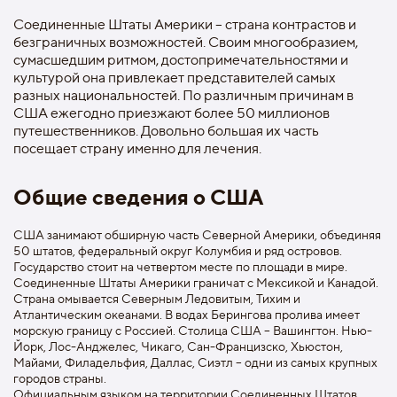
Соединенные Штаты Америки – страна контрастов и
безграничных возможностей. Своим многообразием,
сумасшедшим ритмом, достопримечательностями и
культурой она привлекает представителей самых
разных национальностей. По различным причинам в
США ежегодно приезжают более 50 миллионов
путешественников. Довольно большая их часть
посещает страну именно для лечения.
Общие сведения о США
США занимают обширную часть Северной Америки, объединяя
50 штатов, федеральный округ Колумбия и ряд островов.
Государство стоит на четвертом месте по площади в мире.
Соединенные Штаты Америки граничат с Мексикой и Канадой.
Страна омывается Северным Ледовитым, Тихим и
Атлантическим океанами. В водах Берингова пролива имеет
морскую границу с Россией. Столица США – Вашингтон. Нью-
Йорк, Лос-Анджелес, Чикаго, Сан-Францизско, Хьюстон,
Майами, Филадельфия, Даллас, Сиэтл – одни из самых крупных
городов страны.
Официальным языком на территории Соединенных Штатов