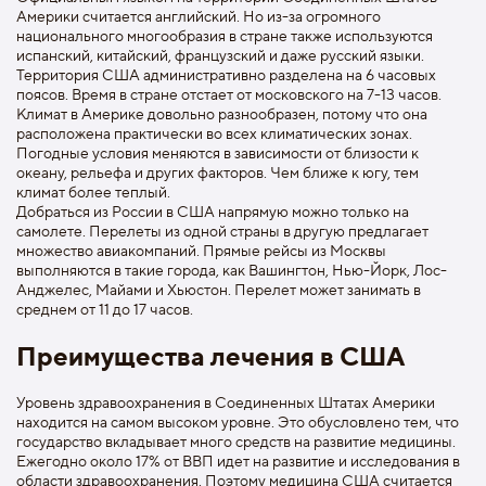
Америки считается английский. Но из-за огромного
национального многообразия в стране также используются
испанский, китайский, французский и даже русский языки.
Территория США административно разделена на 6 часовых
поясов. Время в стране отстает от московского на 7-13 часов.
Климат в Америке довольно разнообразен, потому что она
расположена практически во всех климатических зонах.
Погодные условия меняются в зависимости от близости к
океану, рельефа и других факторов. Чем ближе к югу, тем
климат более теплый.
Добраться из России в США напрямую можно только на
самолете. Перелеты из одной страны в другую предлагает
множество авиакомпаний. Прямые рейсы из Москвы
выполняются в такие города, как Вашингтон, Нью-Йорк, Лос-
Анджелес, Майами и Хьюстон. Перелет может занимать в
среднем от 11 до 17 часов.
Преимущества лечения в США
Уровень здравоохранения в Соединенных Штатах Америки
находится на самом высоком уровне. Это обусловлено тем, что
государство вкладывает много средств на развитие медицины.
Ежегодно около 17% от ВВП идет на развитие и исследования в
области здравоохранения. Поэтому медицина США считается