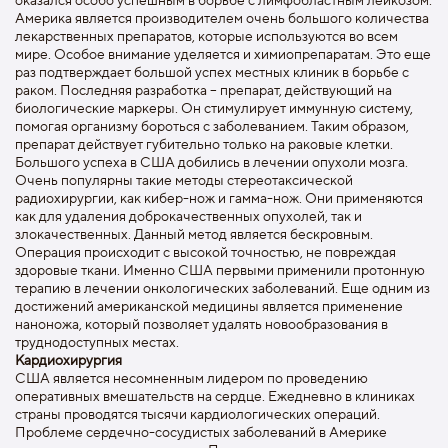
Америка является производителем очень большого количества
лекарственных препаратов, которые используются во всем
мире. Особое внимание уделяется и химиопрепаратам. Это еще
раз подтверждает большой успех местных клиник в борьбе с
раком. Последняя разработка – препарат, действующий на
биологические маркеры. Он стимулирует иммунную систему,
помогая организму бороться с заболеванием. Таким образом,
препарат действует губительно только на раковые клетки.
Большого успеха в США добились в лечении опухоли мозга.
Очень популярны такие методы стереотаксической
радиохирургии, как кибер-нож и гамма-нож. Они применяются
как для удаления доброкачественных опухолей, так и
злокачественных. Данный метод является бескровным.
Операция происходит с высокой точностью, не повреждая
здоровые ткани. Именно США первыми применили протонную
терапию в лечении онкологических заболеваний. Еще одним из
достижений американской медицины является применение
наноножа, который позволяет удалять новообразования в
труднодоступных местах.
Кардиохирургия
США является несомненным лидером по проведению
оперативных вмешательств на сердце. Ежедневно в клиниках
страны проводятся тысячи кардиологических операций.
Проблеме сердечно-сосудистых заболеваний в Америке