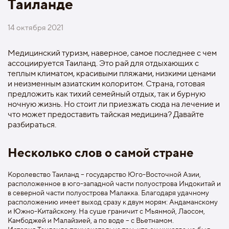
Таиланде
14 октября 2021
Медицинский туризм, наверное, самое последнее с чем
ассоциируется Таиланд. Это рай для отдыхающих с
теплым климатом, красивыми пляжами, низкими ценами
и неизменным азиатским колоритом. Страна, готовая
предложить как тихий семейный отдых, так и бурную
ночную жизнь. Но стоит ли приезжать сюда на лечение и
что может предоставить тайская медицина? Давайте
разбираться.
Несколько слов о самой стране
Королевство Таиланд – государство Юго-Восточной Азии,
расположенное в юго-западной части полуострова Индокитай и
в северной части полуострова Малакка. Благодаря удачному
расположению имеет выход сразу к двум морям: Андаманскому
и Южно-Китайскому. На суше граничит с Мьянмой, Лаосом,
Камбоджей и Малайзией, а по воде – с Вьетнамом.