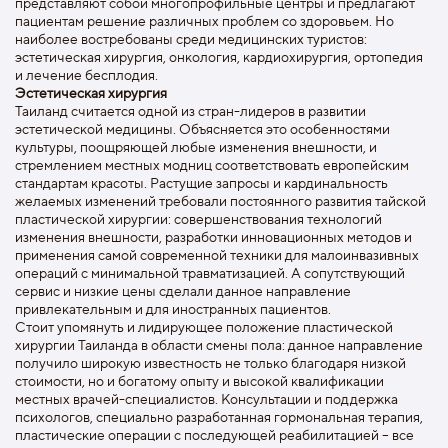
представляют собой многопрофильные центры и предлагают
пациентам решение различных проблем со здоровьем. Но
наиболее востребованы среди медицинских туристов:
эстетическая хирургия, онкология, кардиохирургия, ортопедия
и лечение бесплодия.
Эстетическая хирургия
Таиланд считается одной из стран-лидеров в развитии
эстетической медицины. Объясняется это особенностями
культуры, поощряющей любые изменения внешности, и
стремлением местных модниц соответствовать европейским
стандартам красоты. Растущие запросы и кардинальность
желаемых изменений требовали постоянного развития тайской
пластической хирургии: совершенствования технологий
изменения внешности, разработки инновационных методов и
применения самой современной техники для малоинвазивных
операций с минимальной травматизацией. А сопутствующий
сервис и низкие цены сделали данное направление
привлекательным и для иностранных пациентов.
Стоит упомянуть и лидирующее положение пластической
хирургии Таиланда в области смены пола: данное направление
получило широкую известность не только благодаря низкой
стоимости, но и богатому опыту и высокой квалификации
местных врачей-специалистов. Консультации и поддержка
психологов, специально разработанная гормональная терапия,
пластические операции с последующей реабилитацией – все