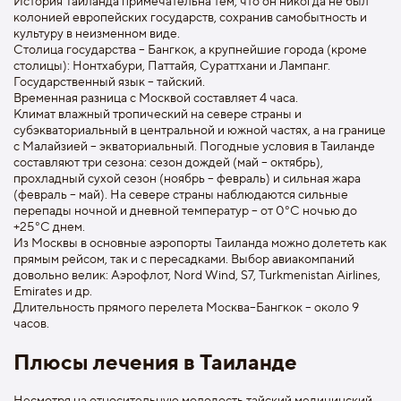
История Таиланда примечательна тем, что он никогда не был
колонией европейских государств, сохранив самобытность и
культуру в неизменном виде.
Столица государства – Бангкок, а крупнейшие города (кроме
столицы): Нонтхабури, Паттайя, Сураттхани и Лампанг.
Государственный язык – тайский.
Временная разница с Москвой составляет 4 часа.
Климат влажный тропический на севере страны и
субэкваториальный в центральной и южной частях, а на границе
с Малайзией – экваториальный. Погодные условия в Таиланде
составляют три сезона: сезон дождей (май – октябрь),
прохладный сухой сезон (ноябрь – февраль) и сильная жара
(февраль – май). На севере страны наблюдаются сильные
перепады ночной и дневной температур – от 0°C ночью до
+25°C днем.
Из Москвы в основные аэропорты Таиланда можно долететь как
прямым рейсом, так и с пересадками. Выбор авиакомпаний
довольно велик: Аэрофлот, Nord Wind, S7, Turkmenistan Airlines,
Emirates и др.
Длительность прямого перелета Москва–Бангкок – около 9
часов.
Плюсы лечения в Таиланде
Несмотря на относительную молодость тайский медицинский