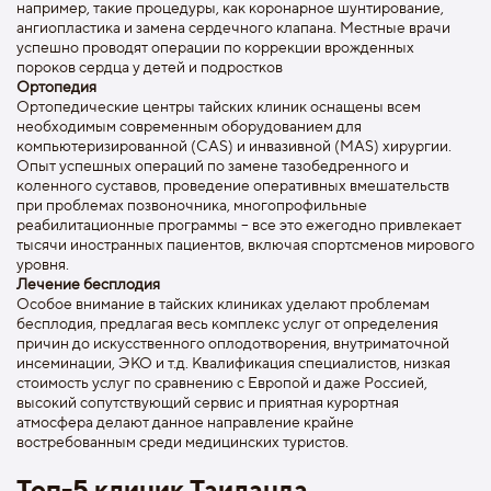
например, такие процедуры, как коронарное шунтирование,
ангиопластика и замена сердечного клапана. Местные врачи
успешно проводят операции по коррекции врожденных
пороков сердца у детей и подростков
Ортопедия
Ортопедические центры тайских клиник оснащены всем
необходимым современным оборудованием для
компьютеризированной (CAS) и инвазивной (MAS) хирургии.
Опыт успешных операций по замене тазобедренного и
коленного суставов, проведение оперативных вмешательств
при проблемах позвоночника, многопрофильные
реабилитационные программы – все это ежегодно привлекает
тысячи иностранных пациентов, включая спортсменов мирового
уровня.
Лечение бесплодия
Особое внимание в тайских клиниках уделают проблемам
бесплодия, предлагая весь комплекс услуг от определения
причин до искусственного оплодотворения, внутриматочной
инсеминации, ЭКО и т.д. Квалификация специалистов, низкая
стоимость услуг по сравнению с Европой и даже Россией,
высокий сопутствующий сервис и приятная курортная
атмосфера делают данное направление крайне
востребованным среди медицинских туристов.
Топ-5 клиник Таиланда