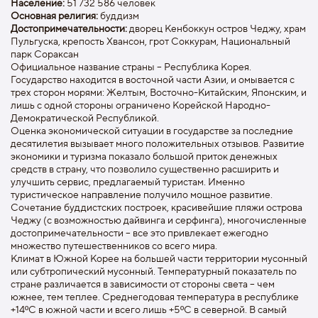
Население:
51 732 586 человек
Основная религия:
буддизм
Достопримечательности:
дворец Кенбоккун остров Чеджу, храм
Пульгуска, крепость Хвансон, грот Соккурам, Национальный
парк Сораксан
Официальное название страны – Республика Корея.
Государство находится в восточной части Азии, и омывается с
трех сторон морями: Желтым, Восточно-Китайским, Японским, и
лишь с одной стороны ограничено Корейской Народно-
Демократической Республикой.
Оценка экономической ситуации в государстве за последние
десятилетия вызывает много положительных отзывов. Развитие
экономики и туризма показало большой приток денежных
средств в страну, что позволило существенно расширить и
улучшить сервис, предлагаемый туристам. Именно
туристическое направление получило мощное развитие.
Сочетание буддистских построек, красивейшие пляжи острова
Чеджу (с возможностью дайвинга и серфинга), многочисленные
достопримечательности – все это привлекает ежегодно
множество путешественников со всего мира.
Климат в Южной Корее на большей части территории мусонный
или субтропический мусонный. Температурный показатель по
стране различается в зависимости от стороны света – чем
южнее, тем теплее. Среднегодовая температура в республике
+14ºС в южной части и всего лишь +5ºС в северной. В самый