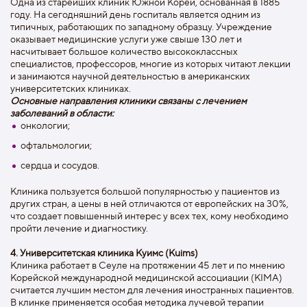
Одна из старейших клиник Южной Кореи, основанная в 1885
году. На сегодняшний день госпиталь является одним из
типичных, работающих по западному образцу. Учреждение
оказывает медицинские услуги уже свыше 130 лет и
насчитывает большое количество высококлассных
специалистов, профессоров, многие из которых читают лекции
и занимаются научной деятельностью в американских
университетских клиниках.
Основные направления клиники связаны с лечением
заболеваний в области:
онкологии;
офтальмологии;
сердца и сосудов.
Клиника пользуется большой популярностью у пациентов из
других стран, а цены в ней отличаются от европейских на 30%,
что создает повышенный интерес у всех тех, кому необходимо
пройти лечение и диагностику.
4. Университетская клиника Куимс (Kuims)
Клиника работает в Сеуле на протяжении 45 лет и по мнению
Корейской международной медицинской ассоциации (KIMA)
считается лучшим местом для лечения иностранных пациентов.
В клинке применяется особая методика лучевой терапии