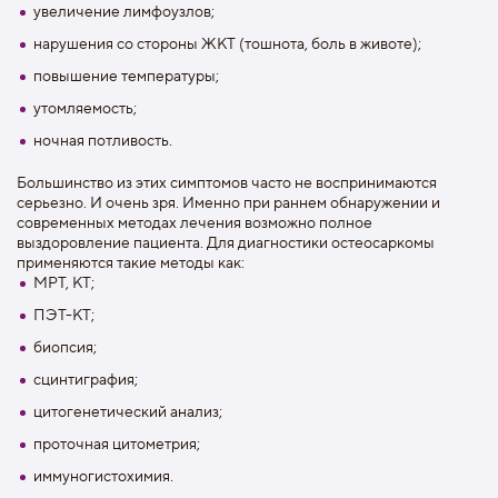
увеличение лимфоузлов;
нарушения со стороны ЖКТ (тошнота, боль в животе);
повышение температуры;
утомляемость;
ночная потливость.
Большинство из этих симптомов часто не воспринимаются
серьезно. И очень зря. Именно при раннем обнаружении и
современных методах лечения возможно полное
выздоровление пациента. Для диагностики остеосаркомы
применяются такие методы как:
МРТ, КТ;
ПЭТ-КТ;
биопсия;
сцинтиграфия;
цитогенетический анализ;
проточная цитометрия;
иммуногистохимия.