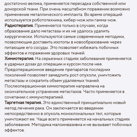
достаточно велика, применяется пересадка собственной или
донорской ткани. При очень масштабном поражении возможно
применение металлического импланта. Во время операций
используется робототехника, кибер-нож или гамма-нож.
Радиотерапия.
Применяется только в случаях, когда
образование дало метастазы и их не удалось удалить
хирургически. Используются самые современные методики,
позволяющие доставить изотопы в новообразование через
питающие его сосуды. Это позволяет избежать побочных
эффектов и поражения здоровых тканей.
Химиотерапия.
На серьезных стадиях заболевания применяется
в ударных дозах до операции и курсом после нее.
Предоперационное введение препаратов последних
поколений позволяет замедлить рост опухоли, уничтожить
метастазы и сократить объем удаляемых тканей.
Послеоперационная химиотерапия направлена на
окончательное устранение метастазов. Часто применяется в
сочетании с иммунотерапией.
Таргетная терапия.
Это единственный принципиально новый
метод лечения рака. Он заключается во введении
непосредственно в опухоль моноклональных тел, которые
уничтожают ее. Чаще всего применяется на начальных стадиях
заболевания. Методика малоинвазивна и не вызывает побочных
эффектов.