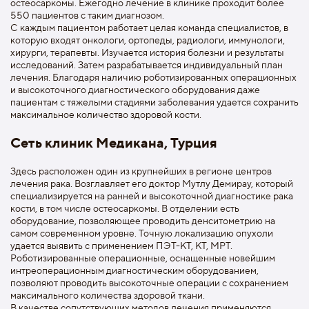
остеосаркомы. Ежегодно лечение в клинике проходит более
550 пациентов с таким диагнозом.
С каждым пациентом работает целая команда специалистов, в
которую входят онкологи, ортопеды, радиологи, иммунологи,
хирурги, терапевты. Изучается история болезни и результаты
исследований. Затем разрабатывается индивидуальный план
лечения. Благодаря наличию роботизированных операционных
и высокоточного диагностического оборудования даже
пациентам с тяжелыми стадиями заболевания удается сохранить
максимальное количество здоровой кости.
Сеть клиник Медикана, Турция
Здесь расположен один из крупнейших в регионе центров
лечения рака. Возглавляет его доктор Мутлу Демирау, который
специализируется на ранней и высокоточной диагностике рака
кости, в том числе остеосаркомы. В отделении есть
оборудование, позволяющее проводить денситометрию на
самом современном уровне. Точную локализацию опухоли
удается выявить с применением ПЭТ-КТ, КТ, МРТ.
Роботизированные операционные, оснащенные новейшим
интреоперационным диагностическим оборудованием,
позволяют проводить высокоточные операции с сохранением
максимального количества здоровой ткани.
В качестве сопутствующих методов лечения применяются