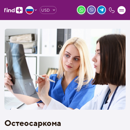
USD
Остеосаркома