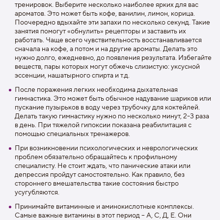
тренировок. Выберите несколько наиболее ярких для вас
ароматов. Это может быть кофе, ванилин, лимон, корица.
Поочередно вдыхайте эти запахи по несколько секунд. Такие
занятия помогут «обнулить» рецепторы и заставить их
работать. Чаще всего чувствительность восстанавливается
сначала на кофе, а потом и на другие ароматы. Делать это
нужно долго, ежедневно, до появления результата. Избегайте
веществ, пары которых могут обжечь слизистую: уксусной
эссенции, нашатырного спирта и т.д.
После поражения легких необходима дыхательная
гимнастика. Это может быть обычное надувание шариков или
пускание пузырьков в воду через трубочку для коктейлей.
Делать такую гимнастику нужно по несколько минут, 2-3 раза
в день. При тяжелой гипоксии показана реабилитация с
помощью специальных тренажеров.
При возникновении психологических и неврологических
проблем обязательно обращайтесь к профильному
специалисту. Не стоит ждать, что панические атаки или
депрессия пройдут самостоятельно. Как правило, без
стороннего вмешательства такие состояния быстро
усугубляются.
Принимайте витаминные и аминокислотные комплексы.
Самые важные витамины в этот период – А, С, Д, Е. Они