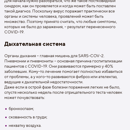
Для начала нужно разобраться, что же такое постковидный
синдром, как он проявляется и когда может быть поставлен
такой диагноз. Поскольку вирус поражает практически все
органы и системы человека, проявлений может быть
множество. Поэтому принято считать, что любые симптомы,
которых не было до заражения, – результат перенесенного
COVID-19.
Дыхательная система
Органы дыхания – главная мишень для SARS-COV-2.
Пневмонии и пневмониты – основная причина госпитализации
пациентов с COVID-19. Они развиваются примерно у 40%
заболевших. Кому-то лечение помогает полностью избавиться
от проблемы, а у кого-то развиваются фиброз или ателектаз,
ведущие к дыхательной недостаточности.
Даже если в острой фазе болезни поражения легких не было,
спустя несколько недель после отрицательного теста человек
может почувствовать:
бронхоспазм;
скованность в груди;
нехватку воздуха.