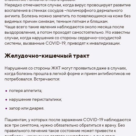
Нередко отмечаются случаи, когда вирус провоцирует развитие
воспаления в стенках сосудов –полиморфного дермального
ангиита. Болезнь можно заметить по появляющимся на коже без
видимых причин синякам, темным пятнам и бляшкам.
Чаще всего такие явления наблюдаются около месяца после
выздоровления, а потом проходят самостоятельно. Но известны
случаи, когда нарушения со стороны сердечно-сосудистой
системы, вызванные COVID-19, приводят к инвалидизации.
Желудочно-кишечный тракт
Нарушения со стороны ЖКТ могут проявиться даже в случаях,
когда болезнь прошла в легкой форме и прием антибиотиков не
потребовался. Встречаются:
потеря аппетита;
нарушение перистальтики;
запор или диарея.
Пациентам, у которых после заражения COVID-19 наблюдаются
все три симптома, нужно обязательно обратиться к врачу. Без
правильного лечения такое состояние может привести к
дисбиозу – изменению состава микрофлоры, а он в свою