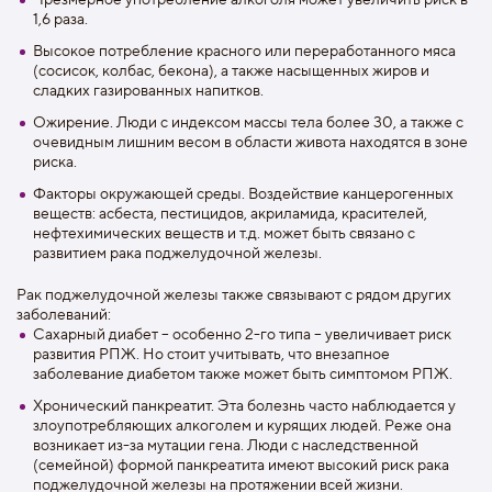
1,6 раза.
Высокое потребление красного или переработанного мяса
(сосисок, колбас, бекона), а также насыщенных жиров и
сладких газированных напитков.
Ожирение. Люди с индексом массы тела более 30, а также с
очевидным лишним весом в области живота находятся в зоне
риска.
Факторы окружающей среды. Воздействие канцерогенных
веществ: асбеста, пестицидов, акриламида, красителей,
нефтехимических веществ и т.д. может быть связано с
развитием рака поджелудочной железы.
Рак поджелудочной железы также связывают с рядом других
заболеваний:
Сахарный диабет – особенно 2-го типа – увеличивает риск
развития РПЖ. Но стоит учитывать, что внезапное
заболевание диабетом также может быть симптомом РПЖ.
Хронический панкреатит. Эта болезнь часто наблюдается у
злоупотребляющих алкоголем и курящих людей. Реже она
возникает из-за мутации гена. Люди с наследственной
(семейной) формой панкреатита имеют высокий риск рака
поджелудочной железы на протяжении всей жизни.