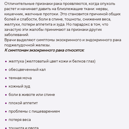
Отличительные признаки рака проявляются, когда опухоль
растет и начинает давить на близлежащие ткани: нервы,
кишечник, желчные протоки. Это становится причиной общих
болей и слабости, боли в спине, тошноты, снижения веса,
желтухи, потери аппетита и зуда. Но парадокс в том, что
зачастую эти жалобы принимают за признаки других
заболеваний.
Врачи выделяют симптомы экзокринного и эндокринного рака
поджелудочной железы.
К симптомам экзокринного рака относятся:
желтуха (желтоватый цвет кожи и белков глаз)
обесцвеченный кал
темная моча
кожный зуд
боли в животе или спине
плохой аппетит
проблемы с пищеварением
потеря веса
тошнота и рвота