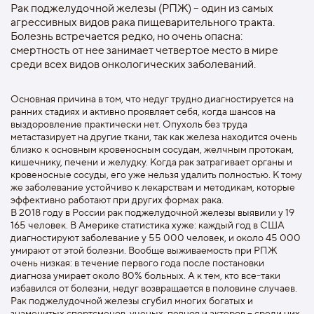
Рак поджелудочной железы (РПЖ) – один из самых
агрессивных видов рака пищеварительного тракта.
Болезнь встречается редко, но очень опасна:
смертность от нее занимает четвертое место в мире
среди всех видов онкологических заболеваний.
Основная причина в том, что недуг трудно диагностируется на
ранних стадиях и активно проявляет себя, когда шансов на
выздоровление практически нет. Опухоль без труда
метастазирует на другие ткани, так как железа находится очень
близко к основным кровеносным сосудам, желчным протокам,
кишечнику, печени и желудку. Когда рак затрагивает органы и
кровеносные сосуды, его уже нельзя удалить полностью. К тому
же заболевание устойчиво к лекарствам и методикам, которые
эффективно работают при других формах рака.
В 2018 году в России рак поджелудочной железы выявили у 19
165 человек. В Америке статистика хуже: каждый год в США
диагностируют заболевание у 55 000 человек, и около 45 000
умирают от этой болезни. Вообще выживаемость при РПЖ
очень низкая: в течение первого года после постановки
диагноза умирает около 80% больных. А к тем, кто все-таки
избавился от болезни, недуг возвращается в половине случаев.
Рак поджелудочной железы сгубил многих богатых и
знаменитых спортсменов, ученых, певцов и актеров – среди них