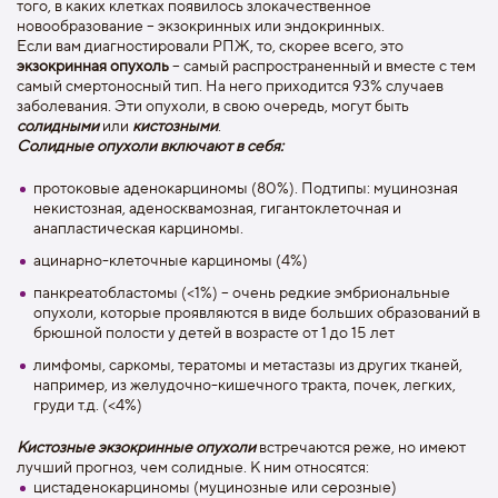
того, в каких клетках появилось злокачественное
новообразование – экзокринных или эндокринных.
Если вам диагностировали РПЖ, то, скорее всего, это
экзокринная опухоль
– самый распространенный и вместе с тем
самый смертоносный тип. На него приходится 93% случаев
заболевания. Эти опухоли, в свою очередь, могут быть
солидными
или
кистозными
.
Солидные опухоли включают в себя:
протоковые аденокарциномы (80%). Подтипы: муцинозная
некистозная, аденосквамозная, гигантоклеточная и
анапластическая карциномы.
ацинарно-клеточные карциномы (4%)
панкреатобластомы (<1%) – очень редкие эмбриональные
опухоли, которые проявляются в виде больших образований в
брюшной полости у детей в возрасте от 1 до 15 лет
лимфомы, саркомы, тератомы и метастазы из других тканей,
например, из желудочно-кишечного тракта, почек, легких,
груди т.д. (<4%)
Кистозные экзокринные опухоли
встречаются реже, но имеют
лучший прогноз, чем солидные. К ним относятся:
цистаденокарциномы (муцинозные или серозные)