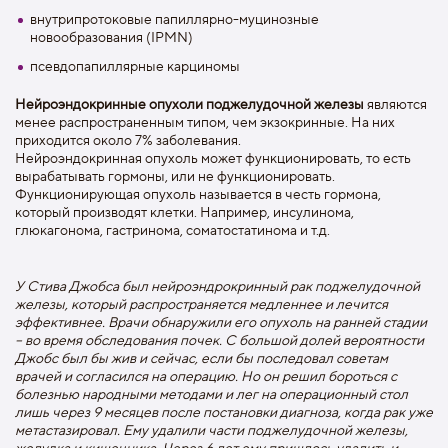
внутрипротоковые папиллярно-муцинозные
новообразования (IPMN)
псевдопапиллярные карциномы
Нейроэндокринные опухоли поджелудочной железы
являются
менее распространенным типом, чем экзокринные. На них
приходится около 7% заболевания.
Нейроэндокринная опухоль может функционировать, то есть
вырабатывать гормоны, или не функционировать.
Функционирующая опухоль называется в честь гормона,
который производят клетки. Например, инсулинома,
глюкагонома, гастринома, соматостатинома и т.д.
У Стива Джобса был нейроэндрокринный рак поджелудочной
железы, который распространяется медленнее и лечится
эффективнее. Врачи обнаружили его опухоль на ранней стадии
– во время обследования почек. С большой долей вероятности
Джобс был бы жив и сейчас, если бы последовал советам
врачей и согласился на операцию. Но он решил бороться с
болезнью народными методами и лег на операционный стол
лишь через 9 месяцев после постановки диагноза, когда рак уже
метастазировал. Ему удалили части поджелудочной железы,
желудка и кишечника. Через 6 лет ему пришлось удалить и