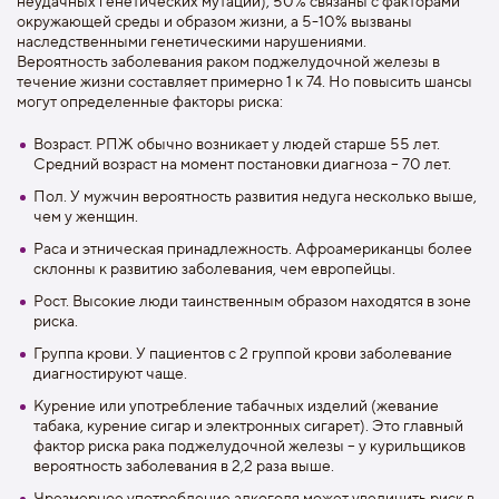
неудачных генетических мутаций); 50% связаны с факторами
окружающей среды и образом жизни, а 5-10% вызваны
наследственными генетическими нарушениями.
Вероятность заболевания раком поджелудочной железы в
течение жизни составляет примерно 1 к 74. Но повысить шансы
могут определенные факторы риска:
Возраст. РПЖ обычно возникает у людей старше 55 лет.
Средний возраст на момент постановки диагноза – 70 лет.
Пол. У мужчин вероятность развития недуга несколько выше,
чем у женщин.
Раса и этническая принадлежность. Афроамериканцы более
склонны к развитию заболевания, чем европейцы.
Рост. Высокие люди таинственным образом находятся в зоне
риска.
Группа крови. У пациентов с 2 группой крови заболевание
диагностируют чаще.
Курение или употребление табачных изделий (жевание
табака, курение сигар и электронных сигарет). Это главный
фактор риска рака поджелудочной железы – у курильщиков
вероятность заболевания в 2,2 раза выше.
Чрезмерное употребление алкоголя может увеличить риск в