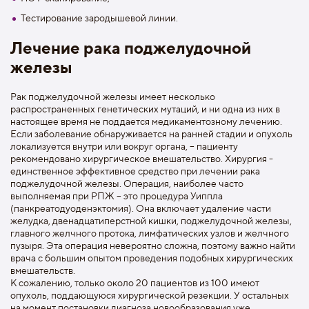
Тестирование зародышевой линии.
Лечение рака поджелудочной
железы
Рак поджелудочной железы имеет несколько
распространенных генетических мутаций, и ни одна из них в
настоящее время не поддается медикаментозному лечению.
Если заболевание обнаруживается на ранней стадии и опухоль
локализуется внутри или вокруг органа, – пациенту
рекомендовано хирургическое вмешательство. Хирургия -
единственное эффективное средство при лечении рака
поджелудочной железы. Операция, наиболее часто
выполняемая при РПЖ – это процедура Уиппла
(панкреатодуоденэктомия). Она включает удаление части
желудка, двенадцатиперстной кишки, поджелудочной железы,
главного желчного протока, лимфатических узлов и желчного
пузыря. Эта операция невероятно сложна, поэтому важно найти
врача с большим опытом проведения подобных хирургических
вмешательств.
К сожалению, только около 20 пациентов из 100 имеют
опухоль, поддающуюся хирургической резекции. У остальных
на момент постановки диагноза новообразования уже