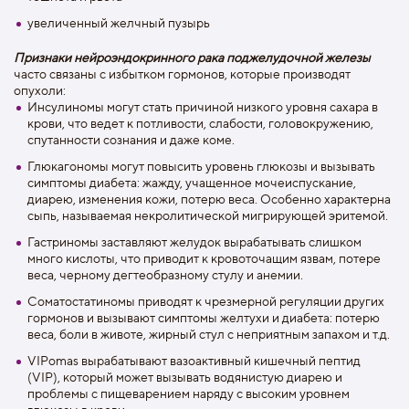
увеличенный желчный пузырь
Признаки нейроэндокринного рака поджелудочной железы
часто связаны с избытком гормонов, которые производят
опухоли:
Инсулиномы могут стать причиной низкого уровня сахара в
крови, что ведет к потливости, слабости, головокружению,
спутанности сознания и даже коме.
Глюкагономы могут повысить уровень глюкозы и вызывать
симптомы диабета: жажду, учащенное мочеиспускание,
диарею, изменения кожи, потерю веса. Особенно характерна
сыпь, называемая некролитической мигрирующей эритемой.
Гастриномы заставляют желудок вырабатывать слишком
много кислоты, что приводит к кровоточащим язвам, потере
веса, черному дегтеобразному стулу и анемии.
Соматостатиномы приводят к чрезмерной регуляции других
гормонов и вызывают симптомы желтухи и диабета: потерю
веса, боли в животе, жирный стул с неприятным запахом и т.д.
VIPomas вырабатывают вазоактивный кишечный пептид
(VIP), который может вызывать водянистую диарею и
проблемы с пищеварением наряду с высоким уровнем