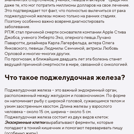
даже те, кто мог потратить миллионы долларов на свое лечение.
Это подтверждает тот факт, что полностью вылечиться от рака
поджелудочной железы можно только на ранних стадиях.
Поэтому особенно важно вовремя диагностировать
заболевание.
РПЖ стал причиной смерти основателя компании Apple Стива
Джобса, ученого Умберто Эко, оперного певца Лучано
Паваротти, дизайнера Карла Лагерфельда, актера Олега
Янковского, певицы Людмилы Сенчиной, актрисы Любовь
Орловой и многих-многих других.
По прогнозам, в ближайшие двадцать лет эта болезнь станет
ведущей причиной смертности в мире, связанной с онкологией.
Что такое поджелудочная железа?
Поджелудочная железа – это важный эндокринный орган,
расположенный между желудком и позвоночником. По форме
он напоминает рыбу с широкой головой, сужающимся телом и
узким заостренным хвостом. Длина железы у взрослого
человека – около 15 см, ширина – около 5 см.
Поджелудочная железа состоит из двух видов клеток:
Экзокринные клетки
вырабатывают ферменты, которые
попадают в тонкий кишечник и помогают переваривать пищу
(особенно жиры)