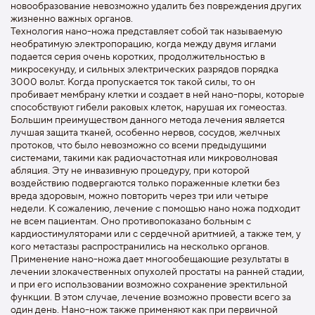
новообразование невозможно удалить без повреждения других
жизненно важных органов.
Технология нано-ножа представляет собой так называемую
необратимую электропорацию, когда между двумя иглами
подается серия очень коротких, продолжительностью в
микросекунду, и сильных электрических разрядов порядка
3000 вольт. Когда пропускается ток такой силы, то он
пробивает мембрану клетки и создает в ней нано-поры, которые
способствуют гибели раковых клеток, нарушая их гомеостаз.
Большим преимуществом данного метода лечения является
лучшая защита тканей, особенно нервов, сосудов, желчных
протоков, что было невозможно со всеми предыдущими
системами, такими как радиочастотная или микроволновая
абляция. Эту не инвазивную процедуру, при которой
воздействию подвергаются только пораженные клетки без
вреда здоровым, можно повторить через три или четыре
недели. К сожалению, лечение с помощью нано ножа подходит
не всем пациентам. Оно противопоказано больным с
кардиостимуляторами или с сердечной аритмией, а также тем, у
кого метастазы распространились на несколько органов.
Применение нано-ножа дает многообещающие результаты в
лечении злокачественных опухолей простаты на ранней стадии,
и при его использовании возможно сохранение эректильной
функции. В этом случае, лечение возможно провести всего за
один день. Нано-нож также применяют как при первичной