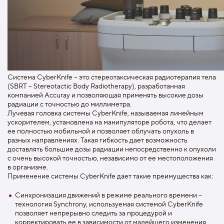
Система CyberKnife – это стереотаксическая радиотерапия тела
(SBRT – Stereotactic Body Radiotherapy), разработанная
компанией Accuray и позволяющая применять высокие дозы
радиации с точностью до миллиметра.
Лучевая головка системы CyberKnife, называемая линейным
ускорителем, установлена на манипуляторе робота, что делает
ее полностью мобильной и позволяет облучать опухоль в
разных направлениях. Такая гибкость дает возможность
доставлять большие дозы радиации непосредственно к опухоли
с очень высокой точностью, независимо от ее местоположения
в организме.
Применение системы CyberKnife дает такие преимущества как:
Синхронизация движений в режиме реального времени –
технология Synchrony, используемая системой CyberKnife
позволяет непрерывно следить за процедурой и
корректировать ее в зависимости от малейшего изменения