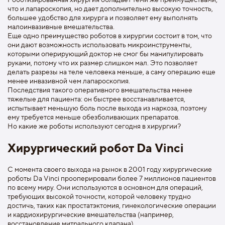
что и лапароскопия, но дает дополнительно высокую точность,
большее удобство для хирурга и позволяет ему выполнять
малоинвазивные вмешательства.
Еще одно преимущество роботов в хирургии состоит в том, что
они дают возможность использовать микроинструменты,
которыми оперирующий доктор не смог бы манипулировать
руками, потому что их размер слишком мал. Это позволяет
делать разрезы на теле человека меньше, а саму операцию еще
менее инвазивной чем лапароскопия.
Последствия такого оперативного вмешательства менее
тяжелые для пациента: он быстрее восстанавливается,
испытывает меньшую боль после выхода из наркоза, поэтому
ему требуется меньше обезболивающих препаратов.
Но какие же роботы используют сегодня в хирургии?
Хирургический робот Da Vinci
С момента своего выхода на рынок в 2001 году хирургические
роботы Da Vinci прооперировали более 7 миллионов пациентов
по всему миру. Они используются в основном для операций,
требующих высокой точности, которой человеку трудно
достичь, таких как простатэктомия, гинекологические операции
и кардиохирургические вмешательства (например,
восстановление митрального клапана).