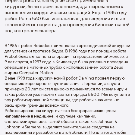
Первые роботы, нашедшие свое применение в
хирургии, были промышленными, адаптированными к
выполнению хирургических операций. Еще в 1985 году
робот Puma 560 был использован для введения иглы в
головной мозг пациента для проведения биопсии тканей
под контролем сканера.
В 1986 г. робот Robodoc применялся в ортопедической хирургии
для установки протезов бедра. В 1988 году при помощи робота
Probot была выполнена операция на предстательной железе, а
9 лет спустя, в 1997 году, в Кливленде была успешно проведена
операция на маточных трубах с использованием робота Zeus
фирмы Computer Motion.
В мае 1998 года хирургический робот Da Vinci провел первую
операцию коронарного шунтирования в Германии, а спустя
примерно 20 лет он стал широко применяться по всему миру и
таких роботов уже насчитывается порядка 5500. Мы вступили в
эру роботизированной медицины, где роботы значительно
расширили границы возможного.
Роботизированная хирургия – это быстроразвивающееся
направление в медицине, и крупные кампании,
специализирующиеся в этой области, такие как Johnson &
Johnson и Siemens, выделяют значительные средства на
исследования и разработки в этой области. Но для того, чтобы