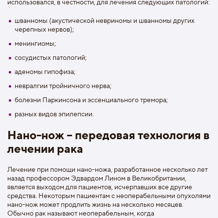
использовался, в честности, для лечения следующих патологий:
шванномы (акустической невриномы и шванномы других
черепных нервов);
менингиомы;
сосудистых патологий;
аденомы гипофиза;
невралгии тройничного нерва;
болезни Паркинсона и эссенциального тремора;
разных видов эпилепсии.
Нано-нож – передовая технология в
лечении рака
Лечение при помощи нано-ножа, разработанное несколько лет
назад профессором Эдвардом Лином в Великобритании,
является выходом для пациентов, исчерпавших все другие
средства. Некоторым пациентам с неоперабельными опухолями
нано-нож может продлить жизнь на несколько месяцев.
Обычно рак называют неоперабельным, когда