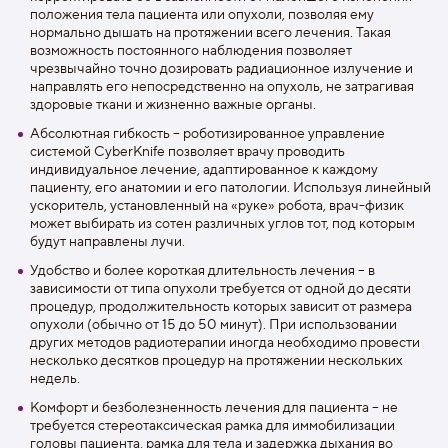
положения тела пациента или опухоли, позволяя ему
нормально дышать на протяжении всего лечения. Такая
возможность постоянного наблюдения позволяет
чрезвычайно точно дозировать радиационное излучение и
направлять его непосредственно на опухоль, не затрагивая
здоровые ткани и жизненно важные органы.
Абсолютная гибкость – роботизированное управление
системой CyberKnife позволяет врачу проводить
индивидуальное лечение, адаптированное к каждому
пациенту, его анатомии и его патологии. Используя линейный
ускоритель, установленный на «руке» робота, врач-физик
может выбирать из сотен различных углов тот, под которым
будут направлены лучи.
Удобство и более короткая длительность лечения – в
зависимости от типа опухоли требуется от одной до десяти
процедур, продолжительность которых зависит от размера
опухоли (обычно от 15 до 50 минут). При использовании
других методов радиотерапии иногда необходимо провести
несколько десятков процедур на протяжении нескольких
недель.
Комфорт и безболезненность лечения для пациента – не
требуется стереотаксическая рамка для иммобилизации
головы пациента, рамка для тела и задержка дыхания во