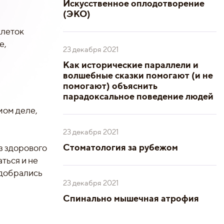
Искусственное оплодотворение
(ЭКО)
клеток
е,
23 декабря 2021
Как исторические параллели и
волшебные сказки помогают (и не
помогают) объяснить
парадоксальное поведение людей
мом деле,
23 декабря 2021
Стоматология за рубежом
з здорового
ться и не
 добрались
23 декабря 2021
Спинально мышечная атрофия