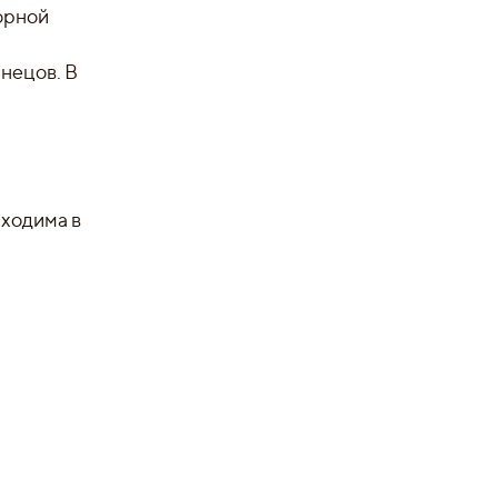
орной
нецов. В
бходима в