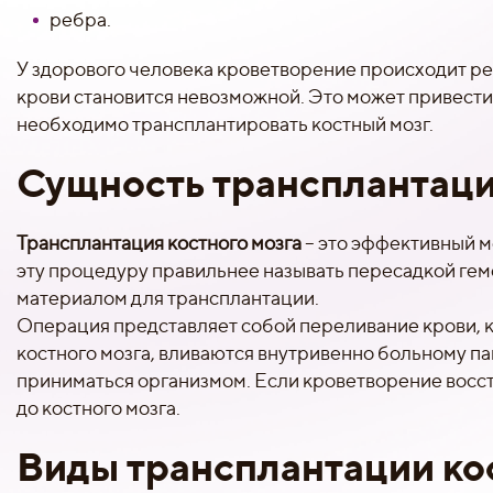
ребра.
У здорового человека кроветворение происходит ре
крови становится невозможной. Это может привести
необходимо трансплантировать костный мозг.
Сущность трансплантаци
Трансплантация костного мозга
– это эффективный м
эту процедуру правильнее называть пересадкой гем
материалом для трансплантации.
Операция представляет собой переливание крови, ко
костного мозга, вливаются внутривенно больному п
приниматься организмом. Если кроветворение восста
до костного мозга.
Виды трансплантации ко