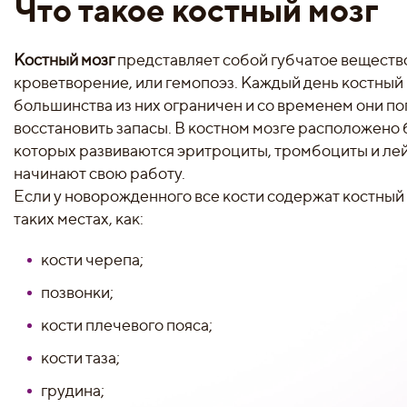
Что такое костный мозг
Костный мозг
представляет собой губчатое вещество
кроветворение, или гемопоэз. Каждый день костный
большинства из них ограничен и со временем они п
восстановить запасы. В костном мозге расположено 
которых развиваются эритроциты, тромбоциты и лей
начинают свою работу.
Если у новорожденного все кости содержат костный м
таких местах, как:
кости черепа;
позвонки;
кости плечевого пояса;
кости таза;
грудина;