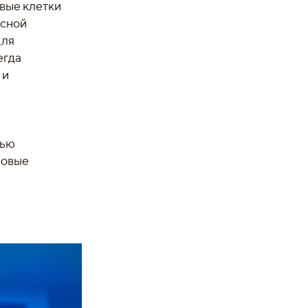
овые клетки
осной
для
егда
 и
тью
ловые