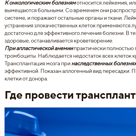
К онкологическим болезням
относится лейкемия, ил
вымещаются больными. Со временем они распростра
системе, и поражают остальные органы и ткани. Ле
устранения злокачественных клеток применяются лу
достаточно для эффективного лечения болезни. В те
здоровые, останавливается кроветворение.
При апластической анемии
практически полностью 
тромбоциты. Наблюдается недостаток всех клеток к
Трансплантация мозга при
наследственных болезня
эффективной. Показан аллогенный вид пересадки. 
клетки от донора.
Где провести трансплант