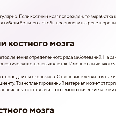
гулярно. Если костный мозг поврежден, то выработка 
 к гибели больного. Чтобы восстановить кроветворени
и костного мозга
етод лечения определенного ряда заболеваний. На са
опоэтических стволовых клеток. Именно они являются
торое длится около часа. Стволовые клетки, взятые и
ациенту. Трансплантированный материал может отторга
новилось, то это значит, что гемопоэтические клетки
стного мозга