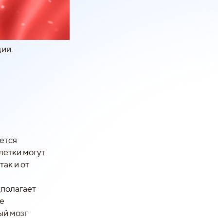
ции:
ется
летки могут
так и от
дполагает
ые
ый мозг