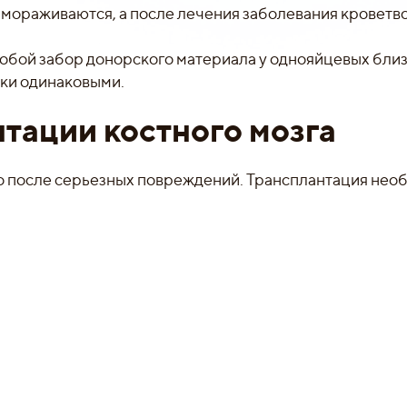
мораживаются, а после лечения заболевания кроветв
обой забор донорского материала у однояйцевых близ
ски одинаковыми.
тации костного мозга
го после серьезных повреждений. Трансплантация нео