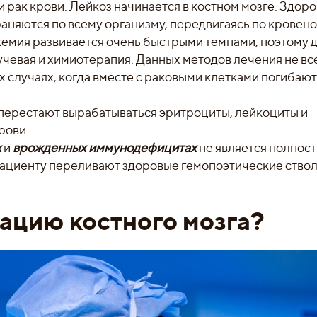
и рак крови. Лейкоз начинается в костном мозге. Здор
няются по всему организму, передвигаясь по кровен
йкемия развивается очень быстрыми темпами, поэтому 
чевая и химиотерапия. Данных методов лечения не вс
х случаях, когда вместе с раковыми клетками погибают
перестают вырабатываться эритроциты, лейкоциты и
рови.
х
и
врожденных иммунодефицитах
не является полнос
Пациенту переливают здоровые гемопоэтические ство
ацию костного мозга?