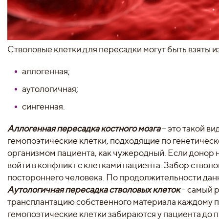
Стволовые клетки для пересадки могут быть взяты и
аллогенная;
аутологичная;
сингенная.
Аллогенная пересадка костного мозга
– это такой в
гемопоэтические клетки, подходящие по генетическ
организмом пациента, как чужеродный. Если донор 
войти в конфликт с клетками пациента. Забор стволо
постороннего человека. По продолжительности дан
Аутологичная пересадка стволовых клеток
– самый 
трансплантацию собственного материала каждому па
гемопоэтические клетки забираются у пациента до 