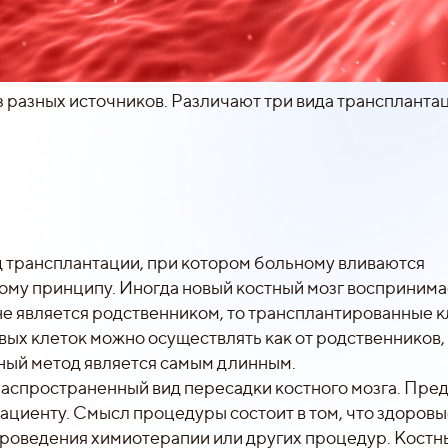
з разных источников. Различают три вида транспланта
ид трансплантации, при котором больному вливаются
ому принципу. Иногда новый костный мозг воспринима
не является родственником, то трансплантированные к
вых клеток можно осуществлять как от родственников, 
ный метод является самым длинным.
распространенный вид пересадки костного мозга. Пре
циенту. Смысл процедуры состоит в том, что здоров
проведения химиотерапии или других процедур. Костн