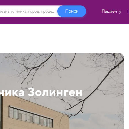
Пациенту
ника Золинген