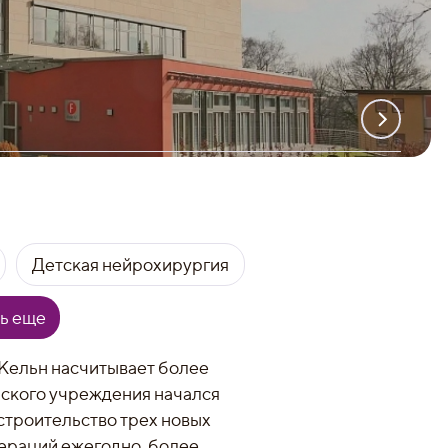
Детская нейрохирургия
ь еще
Кельн насчитывает более
нского учреждения начался
 строительство трех новых
пераций ежегодно, более