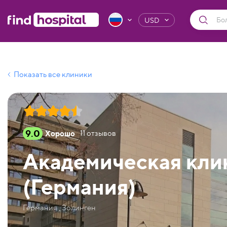
USD
Показать все клиники
9.0
Хорошо
11
отзывов
Академическая кли
(Германия)
Германия , Золинген