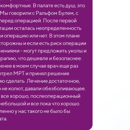
 комфортные. В палате есть душ, это
 Мы говорили с Ральфом Булем, с
перед операцией. После первой
тации осталась неопределенность
ли операцию или нет. В этом плане
сторожны и если есть риск операции
нениями - могут предложить уколы и
рапию, что дешевле и безопаснее.
менее в моем случае врач еще раз
трел МРТ и принял решение
ю сделать. Лечение достаточное,
 не колют, давали обезболивающее.
 все хорошо, послеоперационный
небольшой и все пока что хорошо.
енно у нас такого не было бы
ата.