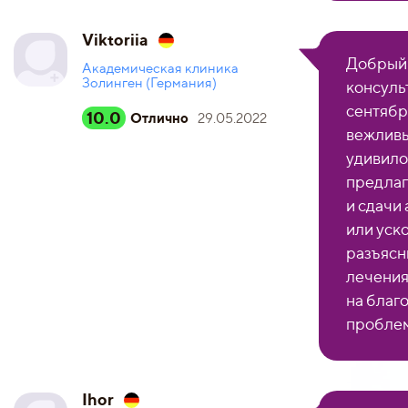
Viktoriia
Добрый 
Академическая клиника
Золинген (Германия)
консуль
сентябр
10.0
Отлично
29.05.2022
вежливы
удивило
предлаг
и сдачи
или уск
разъясн
лечения
на благ
пробле
Ihor