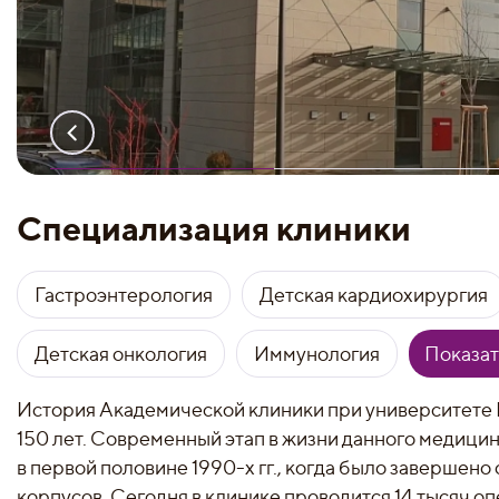
Специализация клиники
Гастроэнтерология
Детская кардиохирургия
Детская онкология
Иммунология
Показат
История Академической клиники при университете 
150 лет. Современный этап в жизни данного медици
в первой половине 1990-х гг., когда было завершено
корпусов. Сегодня в клинике проводится 14 тысяч о