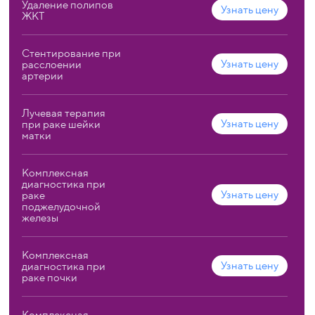
Удаление полипов
Узнать цену
ЖКТ
Стентирование при
Узнать цену
расслоении
артерии
Лучевая терапия
Узнать цену
при раке шейки
матки
Комплексная
диагностика при
Узнать цену
раке
поджелудочной
железы
Комплексная
Узнать цену
диагностика при
раке почки