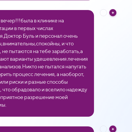
вечер!!!была в клинике на
тации в первых числах
я.Доктор Буль и персонал очень
,внимательны,спокойны, и что
, не пытаются на тебе заработать,а
ают варианты удешевления лечения
 анализов.Никто не пытался напугать
орить процесс лечения, а наоборот,
или риски и разные способы
, что обрадовало и вселило надежду
оприятное разрешение моей
мы.