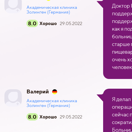
Доктор 
Академическая клиника
Золинген (Германия)
поддер
поддерж
8.0
Хорошо
29.05.2022
как я по
больниц
старше 
пищевар
очень х
человек
Валерий
Я делал
Академическая клиника
Золинген (Германия)
операци
сейчас 
8.0
Хорошо
29.05.2022
сократи
Больниц