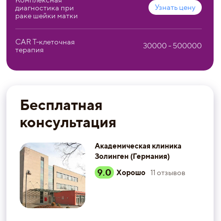
Комплексная
Узнать цену
диагностика при
раке шейки матки
CAR T-клеточная
30000 - 500000
терапия
Бесплатная
консультация
Академическая клиника
Золинген (Германия)
9.0
Хорошо
11
отзывов