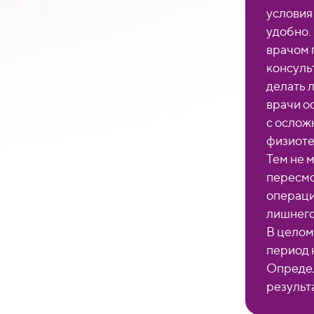
условия
удобно.
врачом 
консуль
делать 
врачи о
с ослож
физиоте
Тем не 
пересмо
операци
лишнего
В целом
период 
Определ
результ