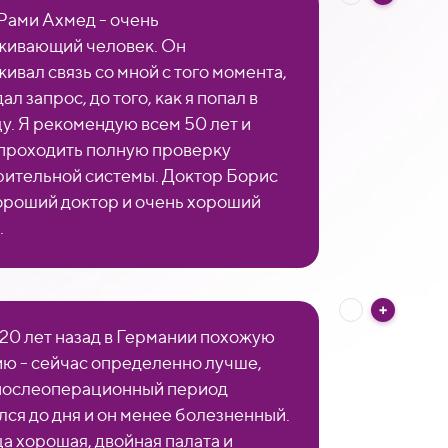
Рами Ахмед - очень
живающий человек. Он
ивал связь со мной с того момента,
дал запрос, до того, как я попал в
у. Я рекомендую всем 50 лет и
проходить полную проверку
ительной системы. Доктор Борис
ороший доктор и очень хороший
.
 20 лет назад в Германии похожую
ю - сейчас определенно лучше,
послеоперационный период
лся до дня и он менее болезненный.
а хорошая, двойная палата и