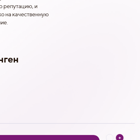
ю репутацию, и
ко на качественную
ие.
:
нген