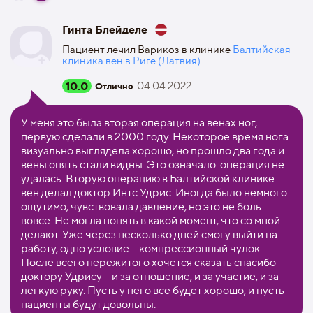
Гинта Блейделе
Пациент лечил Варикоз в клинике
Балтийская
клиника вен в Риге (Латвия)
10.0
04.04.2022
Отлично
У меня это была вторая операция на венах ног,
первую сделали в 2000 году. Некоторое время нога
визуально выглядела хорошо, но прошло два года и
вены опять стали видны. Это означало: операция не
удалась. Вторую операцию в Балтийской клинике
вен делал доктор Интс Удрис. Иногда было немного
ощутимо, чувствовала давление, но это не боль
вовсе. Не могла понять в какой момент, что со мной
делают. Уже через несколько дней смогу выйти на
работу, одно условие – компрессионный чулок.
После всего пережитого хочется сказать спасибо
доктору Удрису – и за отношение, и за участие, и за
легкую руку. Пусть у него все будет хорошо, и пусть
пациенты будут довольны.