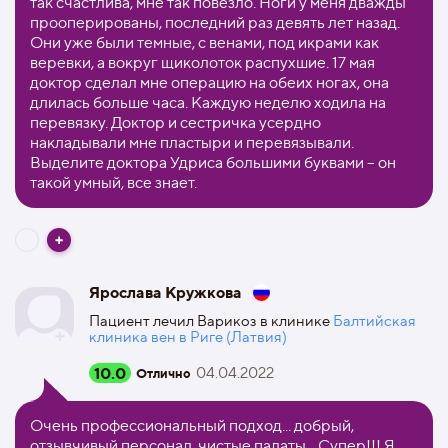
так счастлива, мне так повезло. Ноги у меня дважды
прооперированы, последний раз девять лет назад.
Они уже были темные, с венами, под икрами как
веревки, а вокруг щиколоток распухшие. 17 мая
доктор сделал мне операцию на обеих ногах, она
длилась больше часа. Каждую неделю ходила на
перевязку. Доктор и сестричка усердно
накладывали мне пластыри и перевязывали.
Выделите доктора Удриса большими буквами – он
такой умный, все знает.
Ярослава Кружкова
Пациент лечил Варикоз в клинике
Балтийская
клиника вен в Риге (Латвия)
10.0
04.04.2022
Отлично
Очень профессиональный подход... добрый,
отзывчивый персонал, чистые палаты... Супер!!! Я