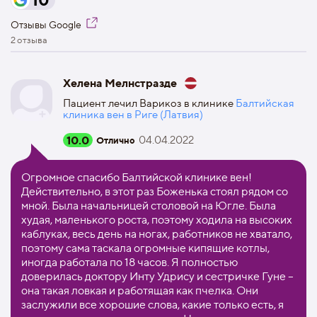
Отзывы Google
2 отзыва
Хелена Мелнстразде
Пациент лечил Варикоз в клинике
Балтийская
клиника вен в Риге (Латвия)
10.0
04.04.2022
Отлично
Огромное спасибо Балтийской клинике вен!
Действительно, в этот раз Боженька стоял рядом со
мной. Была начальницей столовой на Югле. Была
худая, маленького роста, поэтому ходила на высоких
каблуках, весь день на ногах, работников не хватало,
поэтому сама таскала огромные кипящие котлы,
иногда работала по 18 часов. Я полностью
доверилась доктору Инту Удрису и сестричке Гуне –
она такая ловкая и работящая как пчелка. Они
заслужили все хорошие слова, какие только есть, я