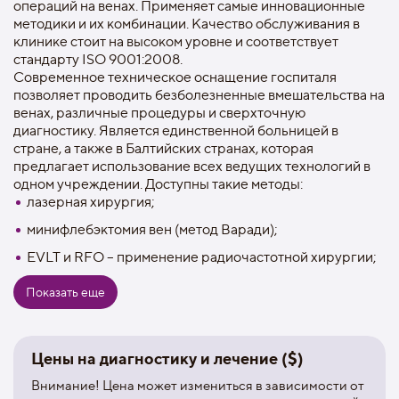
операций на венах. Применяет самые инновационные
методики и их комбинации. Качество обслуживания в
клинике стоит на высоком уровне и соответствует
стандарту ISO 9001:2008.
Современное техническое оснащение госпиталя
позволяет проводить безболезненные вмешательства на
венах, различные процедуры и сверхточную
диагностику. Является единственной больницей в
стране, а также в Балтийских странах, которая
предлагает использование всех ведущих технологий в
одном учреждении. Доступны такие методы:
лазерная хирургия;
минифлебэктомия вен (метод Варади);
EVLT и RFO – применение радиочастотной хирургии;
биологический клей для операции на венах;
Показать еще
склеротерапия;
удаление капиллярной сетки методом интенсивного
Цены на диагностику и лечение ($)
импульсного света (IPL);
термокоагуляция;
Внимание! Цена может измениться в зависимости от