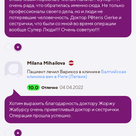
очень рада, что обратилась именно сюда. Не только
профессионалы своего дела, но и люди не
потерявшие человечность. Доктор Pēteris Gerke и
сестрички, что были со мной во время операции
вообще Супер Люди!!! Очень советую!!!
Milana Mihailova
Пациент лечил Варикоз в клинике
Балтийская
клиника вен в Риге (Латвия)
10.0
04.04.2022
Отлично
Хотим выразить благодарность доктору Жоржу
Жабурсу очень приветливый доктор и сестрички.
Операция прошла успешно.