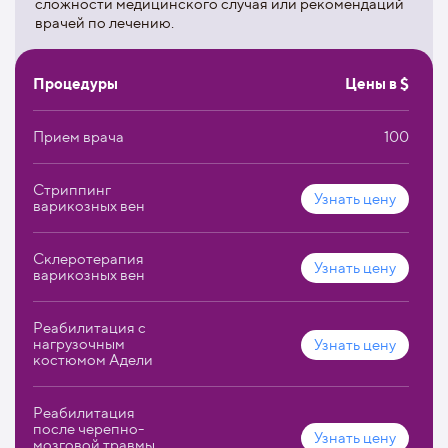
сложности медицинского случая или рекомендаций
транскутанная лазерная терапия;
врачей по лечению.
методы THD и Longo.
Процедуры
Цены в $
В госпитале располагается 5 дневных и операционных
стационаров. Персонал Балтийской клиники вен состоит
Прием врача
100
из квалифицированных опытных сосудистых хирургов и
флебологов, а также профессиональных медсестер.
Стриппинг
Узнать цену
варикозных вен
Склеротерапия
Узнать цену
варикозных вен
Реабилитация с
нагрузочным
Узнать цену
костюмом Адели
Реабилитация
после черепно-
Узнать цену
мозговой травмы