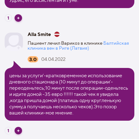
Удрис, его ассистентам и Гуне.
1
Alla Smite
Пациент лечил Варикоз в клинике
Балтийская
клиника вен в Риге (Латвия)
3.0
04.04.2022
цены за услуги'-кратковременное использование
дневного стационара (10 минут до операции'-
переоденьтесь;10 минут после операции-оденьтесь
и идите домой -35 евро !!!!!! такой чек я увидела
,когда пришла домой (платишь одну кругленькую
сумму,а получаешь несколько чеков).Это позор
вашей клиники-мое мнение.
1