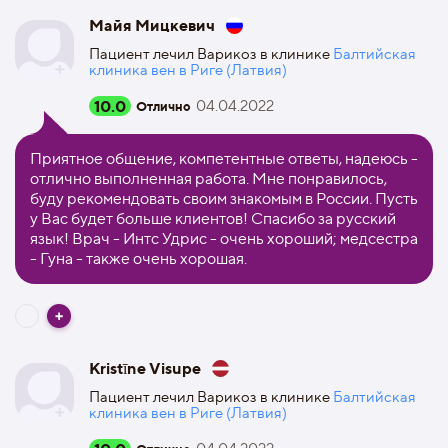
Майя Мицкевич
Пациент лечил Варикоз в клинике
Балтийская
клиника вен в Риге (Латвия)
10.0
04.04.2022
Отлично
Приятное общение, компетентные ответы, надеюсь -
отлично выполненная работа. Mне понравилось,
буду рекомендовать своим знакомым в России. Пусть
у Вас будет больше клиентов! Спасибо за русский
язык! Врач - Интс Удрис - очень хороший; медсестра
- Гуна - также очень хорошая.
Kristīne Visupe
Пациент лечил Варикоз в клинике
Балтийская
клиника вен в Риге (Латвия)