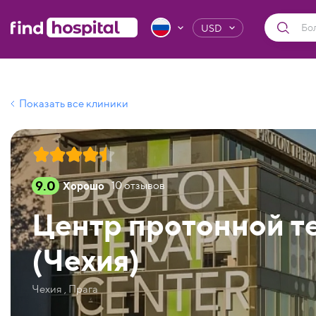
USD
Показать все клиники
9.0
Хорошо
10
отзывов
Центр протонной т
(Чехия)
Чехия , Прага