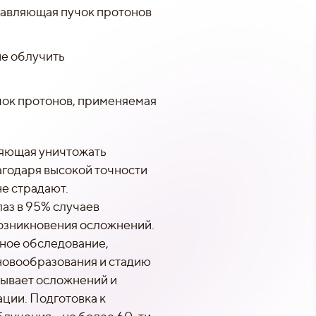
правляющая пучок протонов
ие облучить
чок протонов, применяемая
ляющая уничтожать
агодаря высокой точности
е страдают.
аз в 95% случаев
возникновения осложнений.
ьное обследование,
новообразования и стадию
ызывает осложнений и
ции. Подготовка к