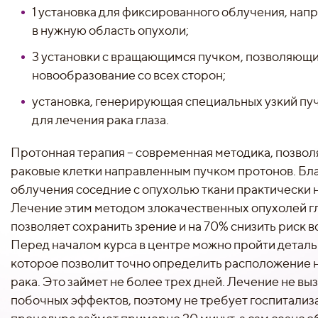
1 установка для фиксированного облучения, на
в нужную область опухоли;
3 установки с вращающимся пучком, позволяющ
новообразование со всех сторон;
установка, генерирующая специальных узкий пу
для лечения рака глаза.
Протонная терапия – современная методика, позво
раковые клетки направленным пучком протонов. Бл
облучения соседние с опухолью ткани практически н
Лечение этим методом злокачественных опухолей гл
позволяет сохранить зрение и на 70% снизить риск 
Перед началом курса в центре можно пройти детал
которое позволит точно определить расположение 
рака. Это займет не более трех дней. Лечение не в
побочных эффектов, поэтому не требует госпитализа