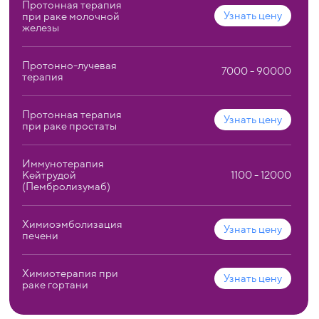
Протонная терапия
Узнать цену
при раке молочной
железы
Протонно-лучевая
7000 - 90000
терапия
Протонная терапия
Узнать цену
при раке простаты
Иммунотерапия
Кейтрудой
1100 - 12000
(Пембролизумаб)
Химиоэмболизация
Узнать цену
печени
Химиотерапия при
Узнать цену
раке гортани