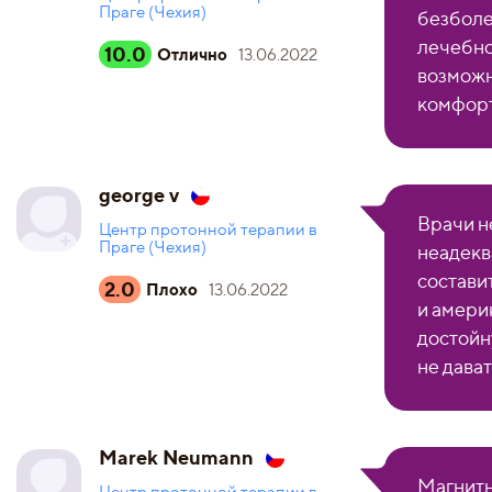
Праге (Чехия)
безболе
лечебно
10.0
Отлично
13.06.2022
возможн
комфорт
george v
Врачи н
Центр протонной терапии в
Праге (Чехия)
неадекв
состави
2.0
Плохо
13.06.2022
и амери
достойн
не дава
Marek Neumann
Магнитн