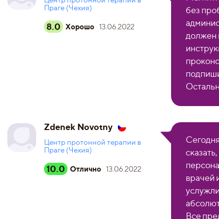
Центр протонной терапии в
Праге (Чехия)
без про
админис
8.0
Хорошо
13.06.2022
должен 
инструк
проконс
подпиши
Остальн
Zdenek Novotny
Сегодня
Центр протонной терапии в
Праге (Чехия)
сказать,
персона
10.0
Отлично
13.06.2022
врачей 
услужли
абсолют
Все пре