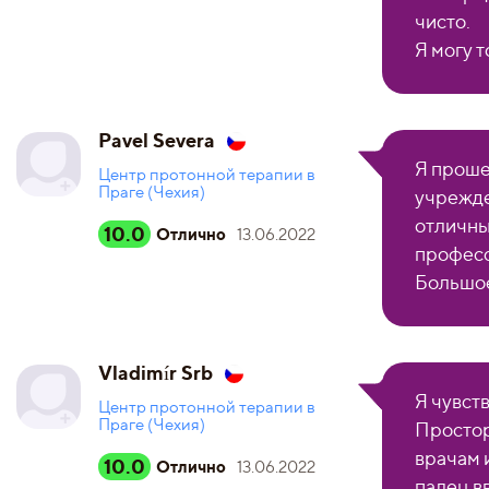
чисто.
Я могу 
Pavel Severa
Я проше
Центр протонной терапии в
Праге (Чехия)
учрежде
отличны
10.0
Отлично
13.06.2022
професс
Большое
Vladimír Srb
Я чувств
Центр протонной терапии в
Праге (Чехия)
Простор
врачам 
10.0
Отлично
13.06.2022
палец в