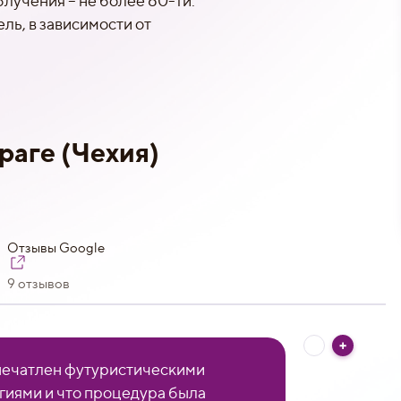
блучения – не более 60-ти.
ль, в зависимости от
:
раге (Чехия)
Отзывы Google
9 отзывов
печатлен футуристическими
гиями и что процедура была