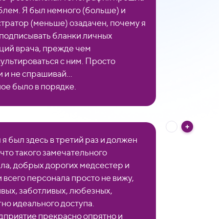
блем. Я был немного (больше) и
тратор (меньше) озадачен, почему я
подписывать бланки личных
ций врача, прежде чем
ультироваться с ним. Просто
 и не спрашивай...
ое было в порядке.
 я был здесь в третий раз и должен
 что такого замечательного
ла, добрых дорогих медсестер и
и всего персонала просто не вижу,
вых, заботливых, любезных,
но идеального доступа.
дприятие прекрасно опрятно и