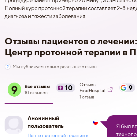
процедуре займет примерно 20 минут, а сам сеанс о
Полный курс протонной терапии составляет 2-8 неде
диагноза и тяжести заболевания.
Отзывы пациентов о лечении
Центр протонной терапии в П
Мы публикуем только реальные отзывы
Отзывы
9
Все отзывы
10
9
FindHospital
10 отзывов
1 отзыв
Анонимный
пользователь
Я был в
техноло
Центр протонной терапии в