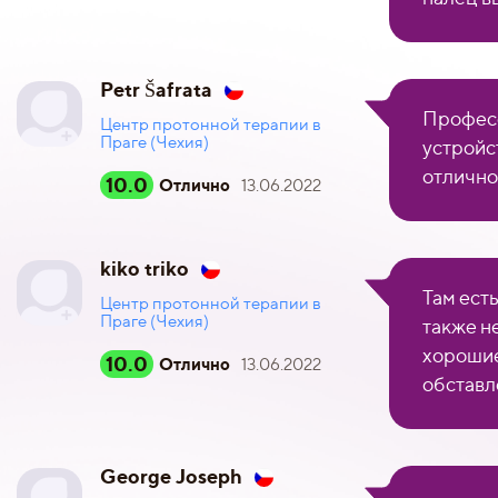
Petr Šafrata
Профес
Центр протонной терапии в
Праге (Чехия)
устройст
отлично
10.0
Отлично
13.06.2022
kiko triko
Там ест
Центр протонной терапии в
Праге (Чехия)
также н
хорошие 
10.0
Отлично
13.06.2022
обставл
George Joseph