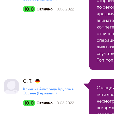
отправи
по реко
10.0
Отлично
10.06.2022
чрезвыч
внимате
компете
отлично
операци
диагноз
случить
Топ-топ
C. T.
Станция 
Клиника Альфреда Круппа в
Эссене (Германия)
пяти дне
несмотр
10.0
Отлично
10.06.2022
вскармл