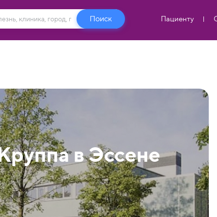
Пациенту
Круппа в Эссене