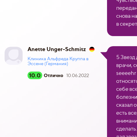
передан
снова н
в секре
Anette Unger-Schmitz
5 Звезд
Клиника Альфреда Круппа в
Эссене (Германия)
врачи, 
seeeehr
10.0
Отлично
10.06.2022
относят
себе вс
болезни 
сказал о
есть все
внимания
сделать.
дал звез