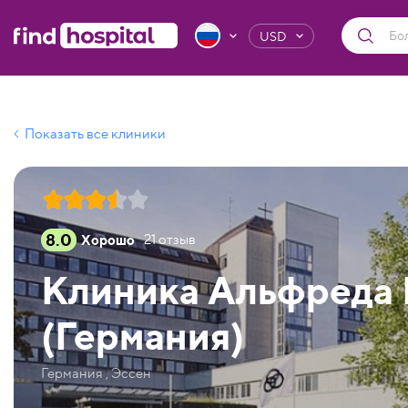
USD
Показать все клиники
8.0
Хорошо
21
отзыв
Клиника Альфреда 
(Германия)
Германия , Эссен