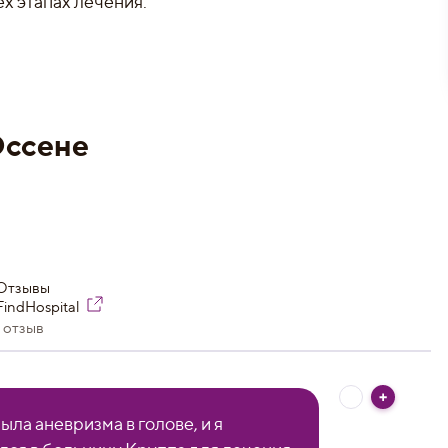
х этапах лечения.
:
Эссене
Отзывы
FindHospital
1 отзыв
ыла аневризма в голове, и я