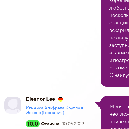
хорошим
любезны
несколь
станции
вскармл
похвалу
заступн
а также
и постро
рекомен
С наилу
Eleanor Lee
Меня оч
Клиника Альфреда Круппа в
Эссене (Германия)
неотлож
привезл
10.0
Отлично
10.06.2022
чувство