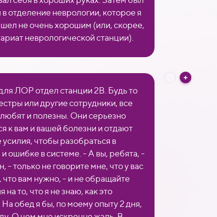
 в отделение неврологии, которое я
ашел не очень хорошим (или, скорее,
тариат неврологической станции).
 для ЛОР отдел станции 2B. Будь то
сестры или другие сотрудники, все
 любят и полезны. Они серьезно
ся к вам и вашей болезни и отдают
е усилия, чтобы разобраться в
и ошибке в системе. - А вы, ребята, -
н, - только не говорите мне, что у вас
, что вам нужно, - и не обращайте
 на то, что я не знаю, как это
 На обед я бы, по моему опыту 2 дня,
ду. О чем мне искренне жаль. В