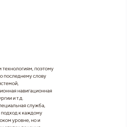
 технологиям, поэтому
о последнему слову
истемой,
ционная навигационная
гии и т.д.
специальная служба,
 подход к каждому
оком уровне, но и