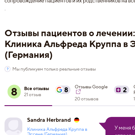
сопровождение пациентов и их родственников на все
.
Отзывы пациентов о лечении
Клиника Альфреда Круппа в 
(Германия)
Мы публикуем только реальные отзывы
Отзывы Google
8
Все отзывы
8
2
21 отзыв
20 отзывов
Sandra Herbrand
У меня б
Клиника Альфреда Круппа в
Эссене (Германия)