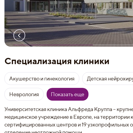
Специализация клиники
Акушерство и гинекология
Детская нейрохир
Неврология
Показать еще
Университетская клиника Альфреда Круппа – круп
медицинское учреждение в Европе, на территории 
сертифицированных центров и 19 узкопрофильных от
отделение неотложной помощи.