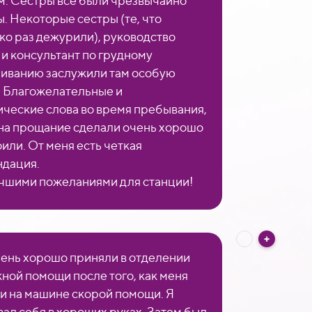
. Сестры все были чрезвычайно
. Некоторые сестры (те, что
ко раз дежурили), руководство
 и консультант по грудному
иванию заслужили там особую
. Благожелательные и
ические слова во время пребывания,
 на прощание сделали очень хорошо
или. От меня есть четкая
дация.
чшими пожеланиями для станции!
ень хорошо приняли в отделении
ной помощи после того, как меня
и на машине скорой помощи. Я
вал себя в хороших руках. Затем был