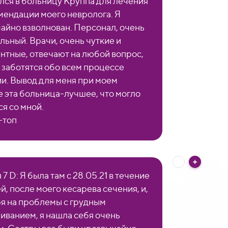
лся в больницу Круппа для лечения
мендации моего невролога. Я
айно взволнован. Персонал, очень
льный. Врачи, очень чуткие и
нтные, отвечают на любой вопрос,
 заботятся обо всем процессе
и. Вывод для меня при моем
е эта больница-лучшее, что могло
ся со мной.
-топ
7 D: Я была там с 28.05.21 в течение
й, после моего кесарева сечения, и,
я на проблемы с грудным
иванием, я нашла себя очень