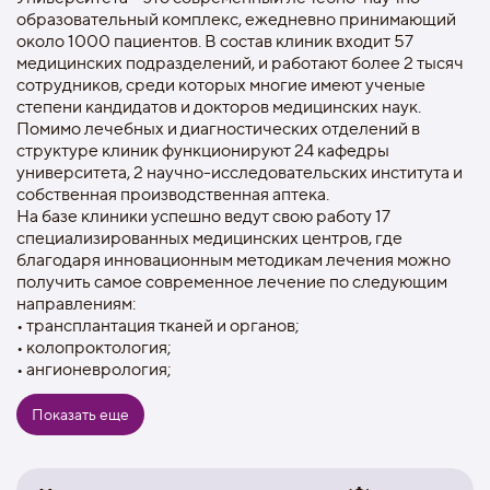
образовательный комплекс, ежедневно принимающий
около 1000 пациентов. В состав клиник входит 57
медицинских подразделений, и работают более 2 тысяч
сотрудников, среди которых многие имеют ученые
степени кандидатов и докторов медицинских наук.
Помимо лечебных и диагностических отделений в
структуре клиник функционируют 24 кафедры
университета, 2 научно-исследовательских института и
собственная производственная аптека.
На базе клиники успешно ведут свою работу 17
специализированных медицинских центров, где
благодаря инновационным методикам лечения можно
получить самое современное лечение по следующим
направлениям:
• трансплантация тканей и органов;
• колопроктология;
• ангионеврология;
• флебология;
• гематология;
Показать еще
• оториноларингология;
• гематологическя и др.
Ежедневно в клинике проводится до 50 операций. Такое