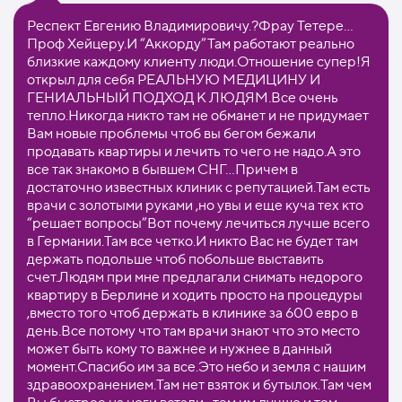
Респект Евгению Владимировичу.?Фрау Тетере…
Проф Хейцеру.И “Аккорду”Там работают реально
близкие каждому клиенту люди.Отношение супер!Я
открыл для себя РЕАЛЬНУЮ МЕДИЦИНУ И
ГЕНИАЛЬНЫЙ ПОДХОД К ЛЮДЯМ.Все очень
тепло.Никогда никто там не обманет и не придумает
Вам новые проблемы чтоб вы бегом бежали
продавать квартиры и лечить то чего не надо.А это
все так знакомо в бывшем СНГ…Причем в
достаточно известных клиник с репутацией.Там есть
врачи с золотыми руками ,но увы и еще куча тех кто
“решает вопросы”Вот почему лечиться лучше всего
в Германии.Там все четко.И никто Вас не будет там
держать подольше чтоб побольше выставить
счет.Людям при мне предлагали снимать недорого
квартиру в Берлине и ходить просто на процедуры
,вместо того чтоб держать в клинике за 600 евро в
день.Все потому что там врачи знают что это место
может быть кому то важнее и нужнее в данный
момент.Спасибо им за все.Это небо и земля с нашим
здравоохранением.Там нет взяток и бутылок.Там чем