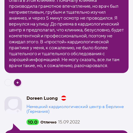
опыта в этой клинике. Поначалу клиника
производила грамотное впечатление, но врач был
неприветливым, грубым и тщательно изучил
анамнез, и через 5 минут осмотр не проводился. Я
вернулся на улицу. До приема в кардиологический
центр я предполагал, что клиника, безусловно, будет
компетентной и профессиональной, поэтому не
ожидал этого. В «простой» кардиологической
практике у меня, к сожалению, не было более
тщательного и тщательного обследования с
хорошей информацией. Не могу сказать, все ли там
врачи такие, но, к сожалению, разочаровался.
Doreen Luong
Немецкий кардиологический центр в Берлине
(Германия)
10.0
15.09.2022
Отлично