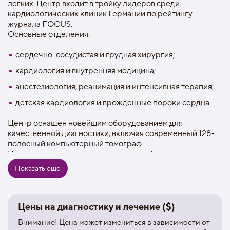
легких. Центр входит в тройку лидеров среди
кардиологических клиник Германии по рейтингу
журнала FOCUS.
Основные отделения:
сердечно-сосудистая и грудная хирургия;
кардиология и внутренняя медицина;
анестезиология, реанимация и интенсивная терапия;
детская кардиология и врожденные пороки сердца.
Центр оснащен новейшим оборудованием для
качественной диагностики, включая современный 128-
полосный компьютерный томограф.
Центр является мировым лидером в сфере
искусственной поддержки кровообращения Mechanical
Показать еще
Circulatory Support (MCS), а его исследовательская
деятельность направлена на снижение рисков
тромбообразования в искусственных насосах.
На базе центра проводятся международные
Цены на диагностику и лечение ($)
кардиологические и кардиохирургические симпозиумы,
Внимание! Цена может измениться в зависимости от
конгрессы и конференции, ежегодно проходят