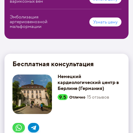
варикозных вен
Эмболизация
артериовенозной
Узнать цену
мальформации
Бесплатная консультация
Немецкий
кардиологический центр в
Берлине (Германия)
9.5
15
отзывов
Отлично