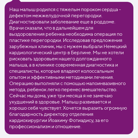
Наш малыш родился с тяжелым пороком сердца -
дефектом межжелудочной перегородки.
Диагностировали заболевание еще в роддоме.
Врачи сказали, что в дальнейшем для
выздоровления ребенка необходима операция по
пластике перегородки. Исследовав предложения
зарубежных клиник, мы с мужем выбрали Немецкий
кардиологический центр в Берлине. Мы не хотели
рисковать здоровьем нашего долгожданного
малыша, а в клинике современная диагностика и
специалисты, которые владеют колоссальным
опытом и эффективными методиками лечения.
Операцию выполняли с помощью малоинвазивного
метода, ребенок легко перенес вмешательство.
Сейчас мы дома, уже три месяца я не замечаю
ухудшений в здоровье. Малыш развивается и
хорошо себя чувствует. Хочется выразить огромную
благодарность директору отделения
кардиохирургии Йоахиму Фотиадису, за его
профессионализм и отношение.