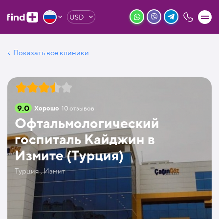
USD
Показать все клиники
9.0
Хорошо
10
отзывов
Офтальмологический
госпиталь Кайджин в
Измите (Турция)
Турция , Измит