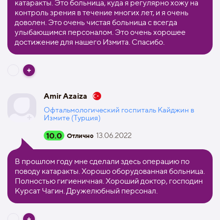
катаракты. Это больница, куда я регулярно хожу на
контроль зрения в течение многих лет, и я очень
доволен. Это очень чистая больница с всегда
улыбающимся персоналом. Это очень хорошее
достижение для нашего Измита. Спасибо.
Amir Azaiza
Офтальмологический госпиталь Кайджин в
Измите (Турция)
10.0
13.06.2022
Отлично
В прошлом году мне сделали здесь операцию по
поводу катаракты. Хорошо оборудованная больница.
Полностью гигиеничная. Хороший доктор, господин
Курсат Чагин. Дружелюбный персонал.