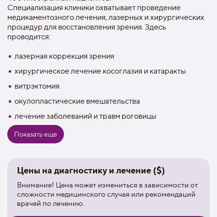
Специализация клиники охватывает проведение
медикаментозного лечения, лазерных и хирургических
процедур для восстановления зрения. Здесь
проводится:
лазерная коррекция зрения
хирургическое лечение косоглазия и катаракты
витрэктомия
окулопластические вмешательства
лечение заболеваний и травм роговицы
блефаропластика
Показать еще
витреолизис
имплантация ИОЛ
Цены на диагностику и лечение ($)
операция при отслоении сетчатки
Внимание! Цена может измениться в зависимости от
сложности медицинского случая или рекомендаций
Госпиталь «Кайджин» много лет предоставляет услуги
врачей по лечению.
иностранным клиентам. Квалифицированный
медицинский персонал устанавливает доверительные