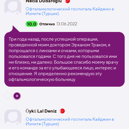
Necla Dudaroglu
Офтальмологический госпиталь Кайджин в
Измите (Турция)
10.0
13.06.2022
Отлично
Три года назад, после успешной операции,
проведенной моим доктором Эрканом Траком, я
попрощался с линзами и очками, которыми
пользовался годами. С того дня не пользовался ими
ни близко, ни далеко. Большое спасибо моему врачу
и его команде за его улыбающееся лицо, интерес и
отношение. Я определенно рекомендую эту
офтальмологическую больницу.
Öykü Lal Deniz
Офтальмологический госпиталь Кайджин в
Измите (Турция)