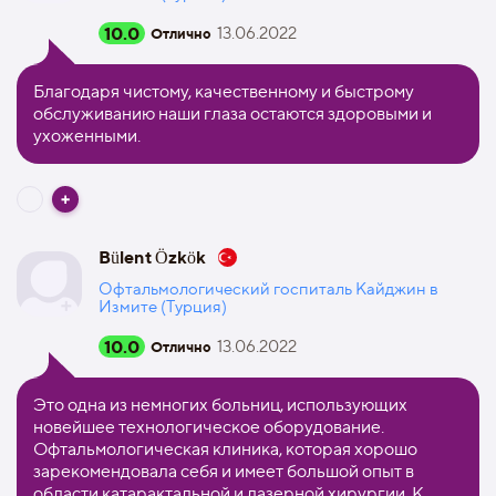
10.0
13.06.2022
Отлично
Благодаря чистому, качественному и быстрому
обслуживанию наши глаза остаются здоровыми и
ухоженными.
Bülent Özkök
Офтальмологический госпиталь Кайджин в
Измите (Турция)
10.0
13.06.2022
Отлично
Это одна из немногих больниц, использующих
новейшее технологическое оборудование.
Офтальмологическая клиника, которая хорошо
зарекомендовала себя и имеет большой опыт в
области катарактальной и лазерной хирургии. К