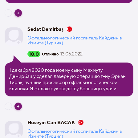
Sedat Demirbaş
Офтальмологический госпиталь Кайджин в
Измите (Турция)
10.0
13.06.2022
Отлично
1 декабря 2020 года моему сыну Махмуту
Демирбашу сделал лазерную операцию г-ну Эркан
Тирак, лучший профессор офтальмологической
клиники. Я желаю руководству больницы удачи.
Huseyin Can BACAK
Офтальмологический госпиталь Кайджин в
Измите (Турция)