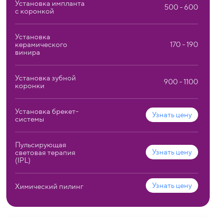
Установка импланта
500 - 600
с коронкой
Установка
керамического
170 - 190
винира
Установка зубной
900 - 1100
коронки
Установка брекет-
Узнать цену
системы
Пульсирующая
Узнать цену
световая терапия
(IPL)
Узнать цену
Химический пилинг