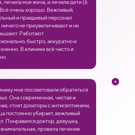
, лечила моя жена, и лечили дети (6
. Всё очень хорошо. Вежливый,
льный и правдивый персонал.
 ничего не преувеличивают и не
ьшают. Работают
ионально, быстро, аккуратно и
зненно. В клинике всё чисто и
но.
линику мне посоветовали обратиться
зья. Она современная, чистая и
ная, стоят дозаторы с антисептиками,
а постоянно убирает, вежливый
л. Понравился доктор, девушка,
и внимательная, провела лечение