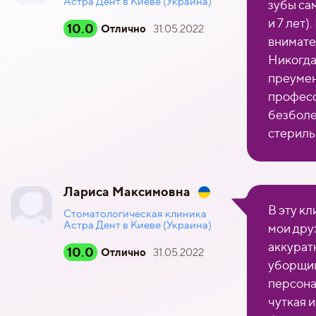
Астра Дент в Киеве (Украина)
зубы сам
и 7 лет)
10.0
Отлично
31.05.2022
внимате
Никогда
преумен
професс
безболе
стериль
Лариса Максимовна
В эту к
Стоматологическая клиника
Астра Дент в Киеве (Украина)
мои дру
аккурат
10.0
Отлично
31.05.2022
уборщиц
персона
чуткая 