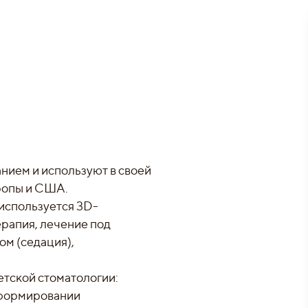
нием и используют в своей
ропы и США.
 используется 3D-
ерапия, лечение под
ом (седация),
етской стоматологии:
 формировании