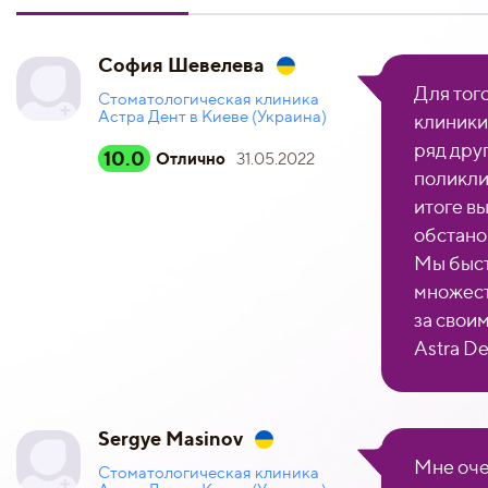
София Шевелева
Для тог
Стоматологическая клиника
Астра Дент в Киеве (Украина)
клиники
ряд дру
10.0
Отлично
31.05.2022
поликли
итоге в
обстано
Мы быст
множест
за свои
Astra De
Sergye Masinov
Мне оче
Стоматологическая клиника