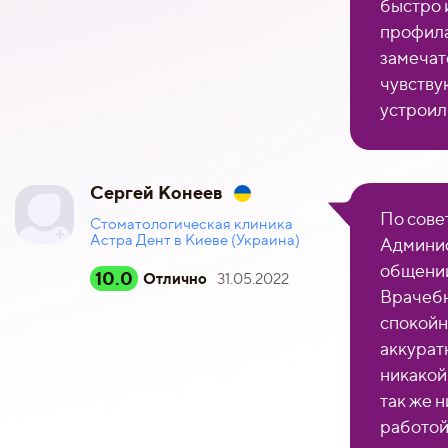
быстро 
профила
замечат
чувству
устроил
Сергей Конеев
По сове
Стоматологическая клиника
Астра Дент в Киеве (Украина)
Админис
общении
10.0
Отлично
31.05.2022
Врачебн
спокойн
аккурат
никакой
так же 
работой