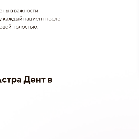
ены в важности
му каждый пациент после
товой полостью.
:
стра Дент в