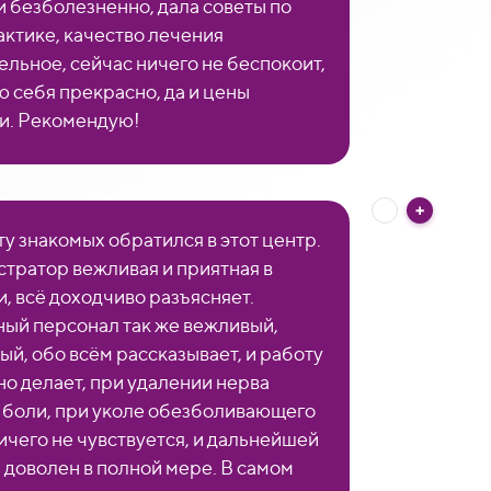
и безболезненно, дала советы по
ктике, качество лечения
ельное, сейчас ничего не беспокоит,
ю себя прекрасно, да и цены
и. Рекомендую!
ту знакомых обратился в этот центр.
тратор вежливая и приятная в
, всё доходчиво разъясняет.
ый персонал так же вежливый,
ый, обо всём рассказывает, и работу
но делает, при удалении нерва
 боли, при уколе обезболивающего
ничего не чувствуется, и дальнейшей
 доволен в полной мере. В самом