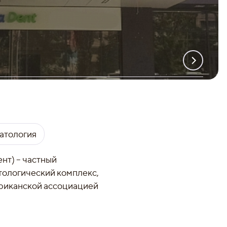
атология
нт) – частный
тологический комплекс,
ериканской ассоциацией