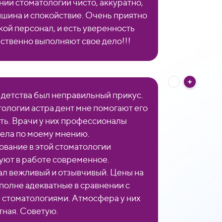
ии стоматологии чисто, аккуратно,
ишина и спокойствие. Очень приятно
кой персонал, и есть уверенность
ественно выполняют свое дело!!!
с детства был неправильный прикус.
тологии астра дент мне помогают его
ть. Врачи у них профессионалы
дела по моему мнению.
вание в этой стоматологии
уют в работе современное.
л вежливый и отзывчивый. Цены на
вполне адекватные в сравнении с
 стоматологиями. Атмосфера у них
ная. Советую.