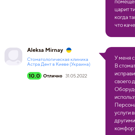
помещен
царит т
когда та
что кач
Aleksa Mirnay
У меня 
Стоматологическая клиника
Астра Дент в Киеве (Украина)
В стома
исправи
10.0
Отлично
31.05.2022
своего 
Оборудо
использ
Персона
услуги 
другими
комфорт