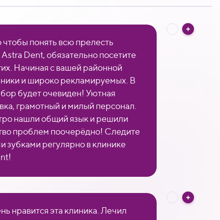
о чтобы понять всю прелесть
 Astra Dent, обязательно посетите
гих. Начиная с вашей районной
ники и широко рекламируемых. В
ыбор будет очевиден! Уютная
вка, грамотный и милый персонал.
ро нашли общий язык и решили
во проблем поочерёдно! Следите
ми зубками регулярно в клинике
nt!
нь нравится эта клиника. Лечил